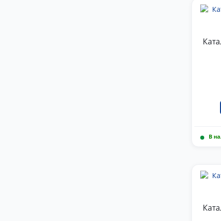
Ката
В н
Ката