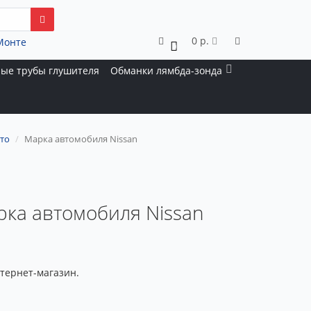
0 р.
Монте
0
ые трубы глушителя
Обманки лямбда-зонда
то
Марка автомобиля Nissan
рка автомобиля Nissan
тернет-магазин.