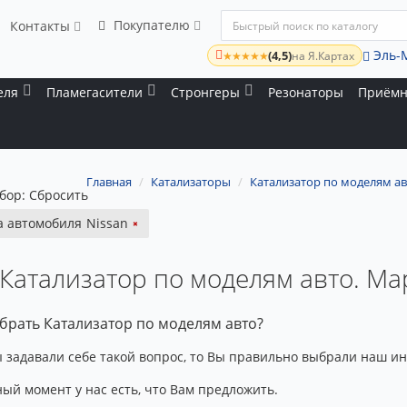
Покупателю
Контакты
Эль-
(4,5)
★★★★★
на Я.Картах
еля
Пламегасители
Стронгеры
Резонаторы
Приёмн
Главная
Катализаторы
Катализатор по моделям ав
бор:
Сбросить
 автомобиля
Nissan
Катализатор по моделям авто. Ма
брать Катализатор по моделям авто?
 задавали себе такой вопрос, то Вы правильно выбрали наш ин
ый момент у нас есть, что Вам предложить.