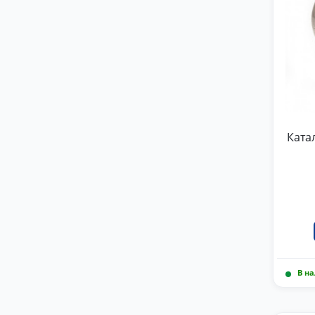
Катал
В н