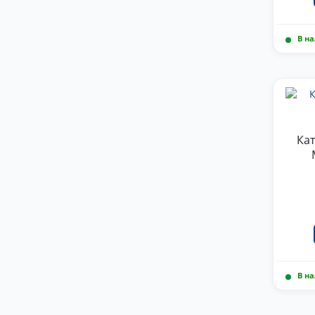
В н
Кат
В н