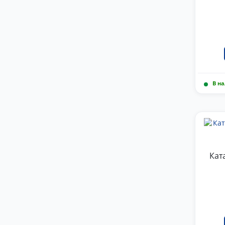
В н
Кат