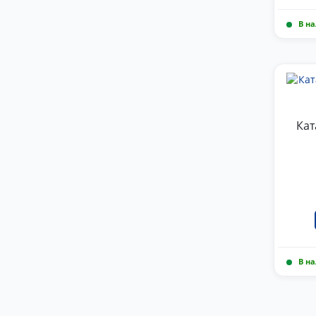
В н
Кат
В н