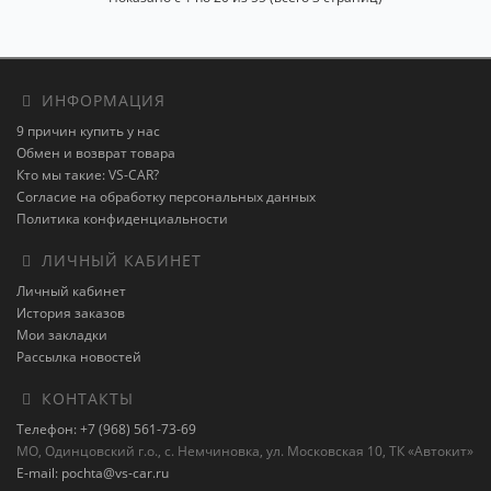
ИНФОРМАЦИЯ
9 причин купить у нас
Обмен и возврат товара
Кто мы такие: VS-CAR?
Согласие на обработку персональных данных
Политика конфиденциальности
ЛИЧНЫЙ КАБИНЕТ
Личный кабинет
История заказов
Мои закладки
Рассылка новостей
КОНТАКТЫ
Телефон: +7 (968) 561-73-69
МО, Одинцовский г.о., с. Немчиновка, ул. Московская 10, ТК «Автокит»
E-mail: pochta@vs-car.ru