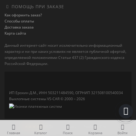
ПОМОЩЬ ПРИ ЗАКАЗЕ
Как оформить заказ?
Способы оплаты
Доставка заказа
Карта сайта
Данный интернет-сайт носит исключительно информационный
характер и ни при каких условиях не является публичной офертой,
определяемой положениями Статьи 437 (2) Гражданского кодекса
Российской Федерации.
ИП Ерохин Д.М., ИНН 503211484590, ОГРНИП 321508100540034
Выхлопные системы VS-CAR © 2000 – 2026
★★★★★
(4,5)
— Отзывы на Яндекс Картах
Главная
Каталог
Поиск
Корзина
Войти