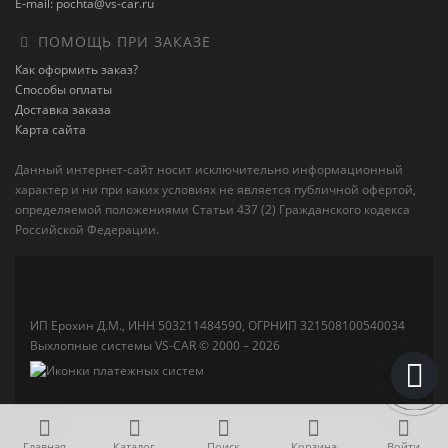
E-mail: pochta@vs-car.ru
ПОМОЩЬ ПРИ ЗАКАЗЕ
Как оформить заказ?
Способы оплаты
Доставка заказа
Карта сайта
Данный интернет-сайт носит исключительно информационный
характер и ни при каких условиях не является публичной офертой,
определяемой положениями Статьи 437 (2) Гражданского кодекса
Российской Федерации.
ИП Ерохин Д.М., ИНН 503211484590, ОГРНИП 321508100540034
Выхлопные системы VS-CAR © 2000 – 2026
★★★★★
(4,5)
— Отзывы на Яндекс Картах
Главная
Каталог
Поиск
Корзина
Войти