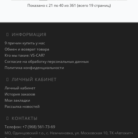
Показано с 21 по 40 из 361 (всего 19 страниц)
ИНФОРМАЦИЯ
9 причин купить у нас
Обмен и возврат товара
Кто мы такие: VS-CAR?
Согласие на обработку персональных данных
Политика конфиденциальности
ЛИЧНЫЙ КАБИНЕТ
Личный кабинет
История заказов
Мои закладки
Рассылка новостей
КОНТАКТЫ
Телефон: +7 (968) 561-73-69
МО, Одинцовский г.о., с. Немчиновка, ул. Московская 10, ТК «Автокит»