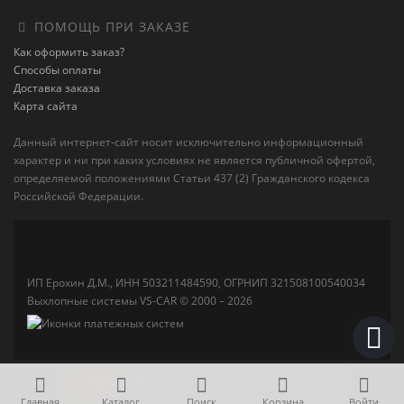
ПОМОЩЬ ПРИ ЗАКАЗЕ
Как оформить заказ?
Способы оплаты
Доставка заказа
Карта сайта
Данный интернет-сайт носит исключительно информационный
характер и ни при каких условиях не является публичной офертой,
определяемой положениями Статьи 437 (2) Гражданского кодекса
Российской Федерации.
ИП Ерохин Д.М., ИНН 503211484590, ОГРНИП 321508100540034
Выхлопные системы VS-CAR © 2000 – 2026
★★★★★
(4,5)
— Отзывы на Яндекс Картах
Главная
Каталог
Поиск
Корзина
Войти