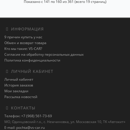
Показано с 141 по 160 из 361 (всего 19 страниц)
ИНФОРМАЦИЯ
9 причин купить у нас
Обмен и возврат товара
Кто мы такие: VS-CAR?
Согласие на обработку персональных данных
Политика конфиденциальности
ЛИЧНЫЙ КАБИНЕТ
Личный кабинет
История заказов
Мои закладки
Рассылка новостей
КОНТАКТЫ
Телефон: +7 (968) 561-73-69
МО, Одинцовский г.о., с. Немчиновка, ул. Московская 10, ТК «Автокит»
E-mail: pochta@vs-car.ru