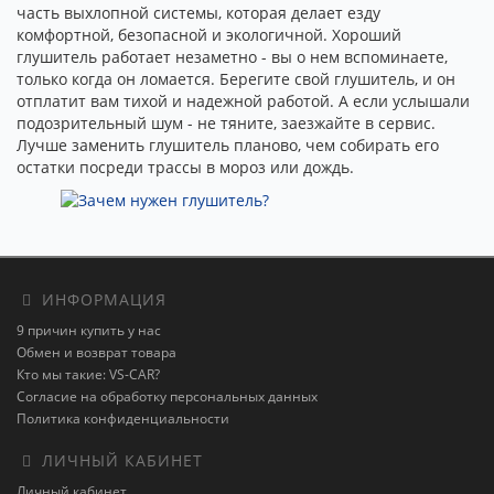
часть выхлопной системы, которая делает езду
комфортной, безопасной и экологичной. Хороший
глушитель работает незаметно - вы о нем вспоминаете,
только когда он ломается. Берегите свой глушитель, и он
отплатит вам тихой и надежной работой. А если услышали
подозрительный шум - не тяните, заезжайте в сервис.
Лучше заменить глушитель планово, чем собирать его
остатки посреди трассы в мороз или дождь.
ИНФОРМАЦИЯ
9 причин купить у нас
Обмен и возврат товара
Кто мы такие: VS-CAR?
Согласие на обработку персональных данных
Политика конфиденциальности
ЛИЧНЫЙ КАБИНЕТ
Личный кабинет