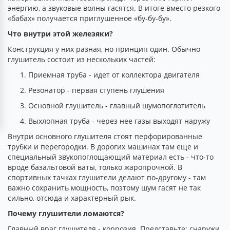
энергию, а звуковые волны гасятся. В итоге вместо резкого
«бабах» получается приглушенное «бу-бу-бу».
Что внутри этой железяки?
Конструкция у них разная, но принцип один. Обычно
глушитель состоит из нескольких частей:
Приемная труба - идет от коллектора двигателя
Резонатор - первая ступень глушения
Основной глушитель - главный шумопоглотитель
Выхлопная труба - через нее газы выходят наружу
Внутри основного глушителя стоят перфорированные
трубки и перегородки. В дорогих машинах там еще и
специальный звукопоглощающий материал есть - что-то
вроде базальтовой ваты, только жаропрочной. В
спортивных тачках глушители делают по-другому - там
важно сохранить мощность, поэтому шум гасят не так
сильно, отсюда и характерный рык.
Почему глушители ломаются?
Главный враг глушителя - коррозия. Представьте: снаружи