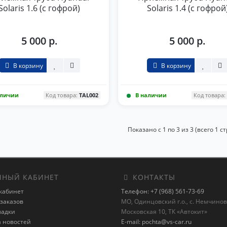
Solaris 1.6 (с гофрой)
Solaris 1.4 (с гофрой
5 000 р.
5 000 р.
В корзину
В корзину
аличии
Код товара:
TAL002
В наличии
Код товара
Показано с 1 по 3 из 3 (всего 1 с
НЫЙ КАБИНЕТ
КОНТАКТЫ
кабинет
Телефон: +7 (968) 561-73-69
заказов
МО, Одинцовский г.о., с. Немчиновк
ладки
Московская 10, ТК «Автокит»
а новостей
E-mail: pochta@vs-car.ru