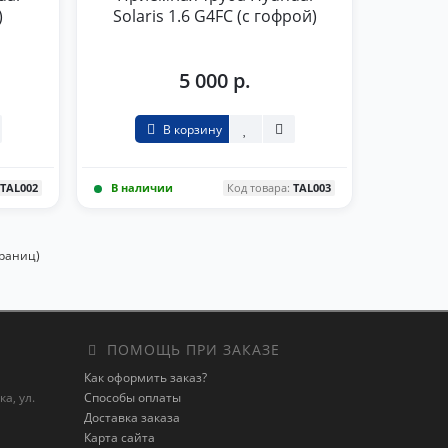
)
Solaris 1.6 G4FC (с гофрой)
5 000 р.
В корзину
:
TAL002
В наличии
Код товара:
TAL003
траниц)
ПОМОЩЬ ПРИ ЗАКАЗЕ
Как оформить заказ?
а, ул.
Способы оплаты
Доставка заказа
Карта сайта