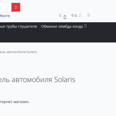
0 р.
Монте
0
ые трубы глушителя
Обманки лямбда-зонда
ль автомобиля Solaris
ль автомобиля Solaris
тернет-магазин.