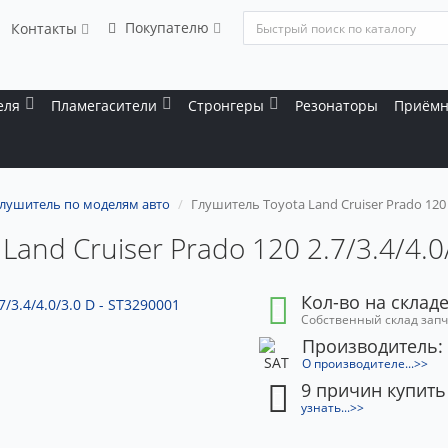
Покупателю
Контакты
еля
Пламегасители
Стронгеры
Резонаторы
Приёмн
лушитель по моделям авто
Глушитель Toyota Land Cruiser Prado 120 2
Land Cruiser Prado 120 2.7/3.4/4.0
Кол-во на складе
Собственный склад зап
Производитель:
О производителе...>>
9 причин купить
узнать...>>