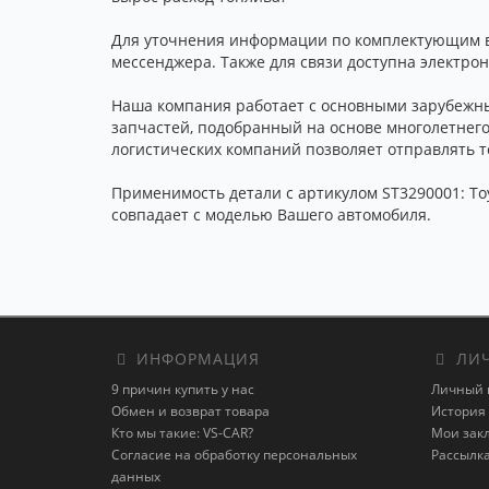
Для уточнения информации по комплектующим вы 
мессенджера. Также для связи доступна электро
Наша компания работает с основными зарубежны
запчастей, подобранный на основе многолетнег
логистических компаний позволяет отправлять то
Применимость детали с артикулом ST3290001: Toyo
совпадает с моделью Вашего автомобиля.
ИНФОРМАЦИЯ
ЛИЧ
9 причин купить у нас
Личный 
Обмен и возврат товара
История 
Кто мы такие: VS-CAR?
Мои зак
Согласие на обработку персональных
Рассылк
данных