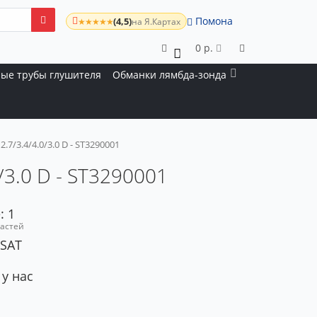
Помона
(4,5)
★★★★★
на Я.Картах
0 р.
0
ые трубы глушителя
Обманки лямбда-зонда
.7/3.4/4.0/3.0 D - ST3290001
/3.0 D - ST3290001
: 1
частей
 SAT
 у нас