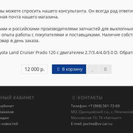
можете спросить нашего консультанта. Он всегда рад ответит
нная почта нашего магазина.
ми и российскими производителями запчастей для выхлопных 
о опыта работы с покупателями и поставщиками. Наличие собст
вар в день заказа.
ta Land Cruiser Prado 120 с двигателем 2.7/3.4/4.0/3.0 D. Обр
12 000 р.
В корзину
НЫЙ КАБИНЕТ
КОНТАКТЫ
кабинет
Телефон: +7 (968) 561-73-69
заказов
МО, Одинцовский г.о., с. Немчиновк
ладки
Московская 10, ТК «Автокит»
а новостей
E-mail: pochta@vs-car.ru