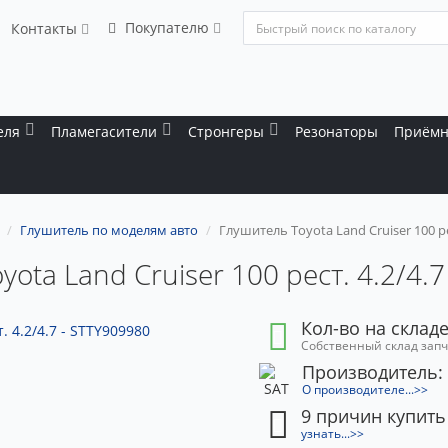
Покупателю
Контакты
еля
Пламегасители
Стронгеры
Резонаторы
Приёмн
Глушитель по моделям авто
Глушитель Toyota Land Cruiser 100 рес
ota Land Cruiser 100 рест. 4.2/4.
Кол-во на складе
Собственный склад зап
Производитель:
О производителе...>>
9 причин купить
узнать...>>