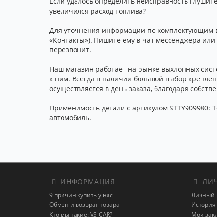
Если удалось определить неисправность глушите
увеличился расход топлива?
Для уточнения информации по комплектующим вы 
«Контакты»). Пишите ему в чат мессенджера или 
перезвонит.
Наш магазин работает на рынке выхлопных сист
к ним. Всегда в наличии большой выбор креплени
осуществляется в день заказа, благодаря собст
Применимость детали с артикулом STTY909980: Toy
автомобиль.
ИНФОРМАЦИЯ
ЛИЧ
9 причин купить у нас
Личный 
Обмен и возврат товара
История 
Кто мы такие: VS-CAR?
Мои зак