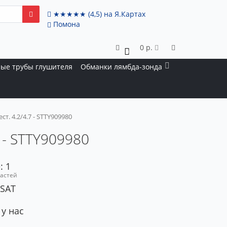
★★★★★
(4,5)
на Я.Картах
Помона
0 р.
0
ые трубы глушителя
Обманки лямбда-зонда
т. 4.2/4.7 - STTY909980
7 - STTY909980
: 1
частей
 SAT
 у нас