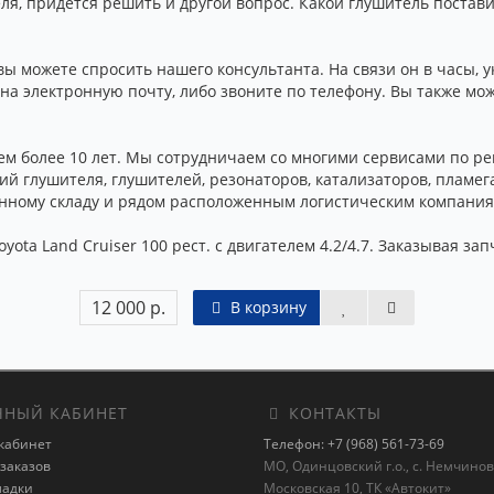
ля, придётся решить и другой вопрос. Какой глушитель постави
можете спросить нашего консультанта. На связи он в часы, ук
на электронную почту, либо звоните по телефону. Вы также мо
ем более 10 лет. Мы сотрудничаем со многими сервисами по р
й глушителя, глушителей, резонаторов, катализаторов, пламега
венному складу и рядом расположенным логистическим компания
ota Land Cruiser 100 рест. с двигателем 4.2/4.7. Заказывая зап
12 000 р.
В корзину
НЫЙ КАБИНЕТ
КОНТАКТЫ
кабинет
Телефон: +7 (968) 561-73-69
заказов
МО, Одинцовский г.о., с. Немчиновк
ладки
Московская 10, ТК «Автокит»