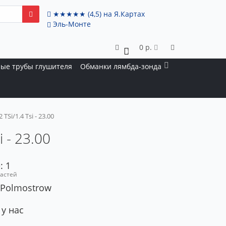
★★★★★
(4,5)
на Я.Картах
Эль-Монте
0 р.
0
ые трубы глушителя
Обманки лямбда-зонда
TSi/1.4 Tsi - 23.00
 - 23.00
: 1
частей
 Polmostrow
 у нас