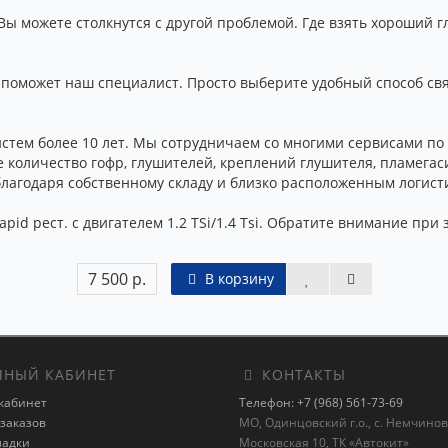
 Вы можете столкнутся с другой проблемой. Где взять хороший
оможет наш специалист. Просто выберите удобный способ связ
тем более 10 лет. Мы сотрудничаем со многими сервисами по 
количество гофр, глушителей, креплений глушителя, пламегаси
 благодаря собственному складу и близко расположенным логис
pid рест. с двигателем 1.2 TSi/1.4 Tsi. Обратите внимание при
7 500 р.
В корзину
НЫЙ КАБИНЕТ
КОНТАКТЫ
кабинет
Телефон: +7 (968) 561-73-69
заказов
МО, Одинцовский г.о., с. Немчиновк
ладки
Московская 10, ТК «Автокит»