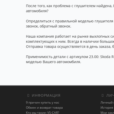
После того, как проблема с глушителем найдена,
автомобиля?
Определиться с правильной моделью глушителя п
звонок, обратный звонок.
Наша компания работает на рынке выхлопных сис
комплектующих к ним. Всегда в наличии большое 
Отправка товара осуществляется в день заказа,
Применимость детали с артикулом 23.00: Skoda Ra
моделью Вашего автомомбиля.
ИНФОРМАЦИЯ
ЛИЧ
9 причин купить у нас
Личный 
Обмен и возврат товара
История 
Кто мы такие: VS-CAR?
Мои зак