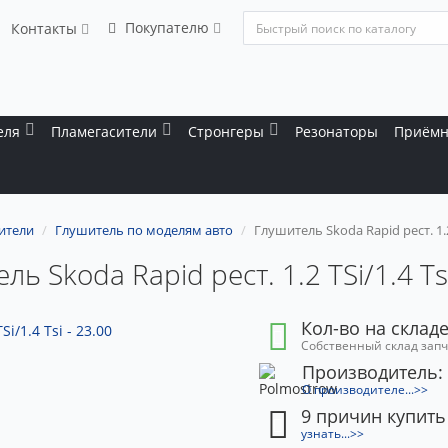
Покупателю
Контакты
еля
Пламегасители
Стронгеры
Резонаторы
Приёмн
ители
Глушитель по моделям авто
Глушитель Skoda Rapid рест. 1.2 
ль Skoda Rapid рест. 1.2 TSi/1.4 Tsi
Кол-во на складе
Собственный склад зап
Производитель:
О производителе...>>
9 причин купить
узнать...>>