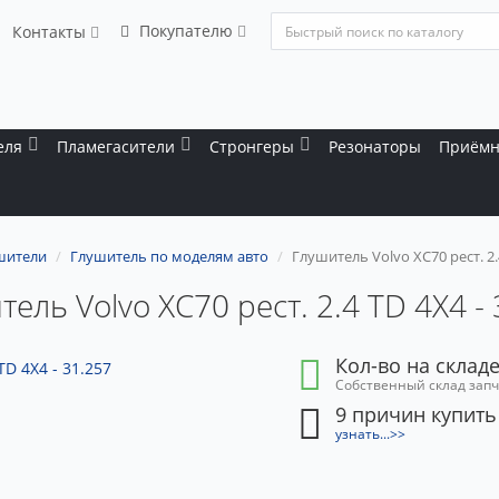
Покупателю
Контакты
еля
Пламегасители
Стронгеры
Резонаторы
Приёмн
шители
Глушитель по моделям авто
Глушитель Volvo XC70 рест. 2.4
ель Volvo XC70 рест. 2.4 TD 4X4 -
Кол-во на складе
Собственный склад зап
9 причин купить
узнать...>>