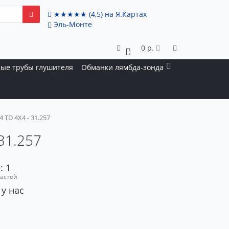
★★★★★
(4,5)
на Я.Картах
Эль-Монте
0 р.
0
ые трубы глушителя
Обманки лямбда-зонда
 TD 4X4 - 31.257
 31.257
: 1
частей
 у нас