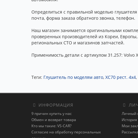
Определиться с правильной моделью глушителя 
почта, форма заказа обратного звонка, телефон.
Наш магазин занимается оригинальными комплек
проверенных производителей из Кореи, Европы, 
региональных СТО и магазинов запчастей.
Применимость детали с артикулом 31.257: Volvo XC
Теги:
Глушитель по моделям авто
,
XC70 рест. 4x4
,
ИНФОРМАЦИЯ
ЛИЧ
9 причин купить у нас
Личный 
Обмен и возврат товара
История 
Кто мы такие: VS-CAR?
Мои зак
Согласие на обработку персональных
Рассылк