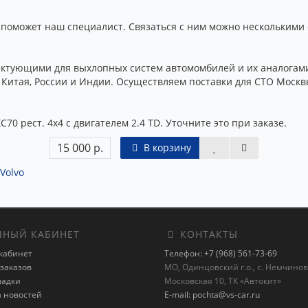
поможет наш специалист. Связаться с ним можно несколькими с
тующими для выхлопных систем автомомбилей и их аналогами 
Китая, России и Индии. Осуществляем поставки для СТО Москвы
70 рест. 4x4 с двигателем 2.4 TD. Уточните это при заказе.
15 000 р.
В корзину
Volvo
НЫЙ КАБИНЕТ
КОНТАКТЫ
кабинет
Телефон: +7 (968) 561-73-69
заказов
МО, Одинцовский г.о., с. Немчиновк
ладки
Московская 10, ТК «Автокит»
а новостей
E-mail: pochta@vs-car.ru