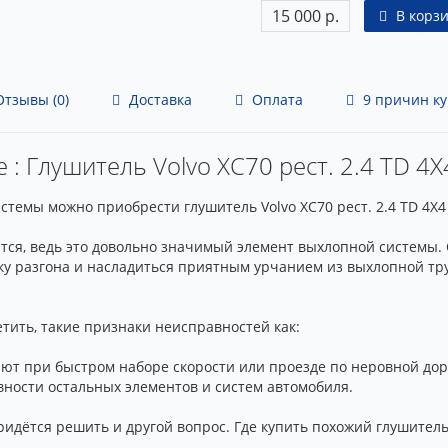
15 000 р.
В корз
тзывы (0)
Доставка
Оплата
9 причин ку
: Глушитель Volvo XC70 рест. 2.4 TD 4X
темы можно приобрести глушитель Volvo XC70 рест. 2.4 TD 4X4 -
ится, ведь это довольно значимый элемент выхлопной системы.
у разгона и насладиться приятным урчанием из выхлопной труб
тить, такие признаки неисправностей как:
ают при быстром наборе скорости или проезде по неровной дор
вности остальных элементов и систем автомобиля.
идётся решить и другой вопрос. Где купить похожий глушител