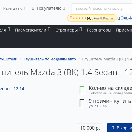
Покупателю
Контакты
Эль-
(4,5)
★★★★★
на Я.Картах
еля
Пламегасители
Стронгеры
Резонаторы
Приёмн
лушители
Глушитель по моделям авто
Глушитель Mazda 3 (BK) 1.4 
шитель Mazda 3 (BK) 1.4 Sedan - 1
Кол-во на складе
Собственный склад зап
9 причин купить
узнать...>>
10 000 р.
В корз