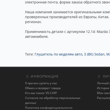
электронная почта, форма заказа обратного звон
Наша компания занимается оригинальными комп
проверенных производителей из Европы, Китая, 
регионах.
Применимость детали с артикулом 12.14: Mazda 3
автомомбиля.
Теги:
Глушитель по моделям авто
,
3 (BK) Sedan
,
M
ИНФОРМАЦИЯ
ЛИЧ
9 причин купить у нас
Личный 
Обмен и возврат товара
История 
Кто мы такие: VS-CAR?
Мои зак
Согласие на обработку персональных
Рассылк
данных
Политика конфиденциальности