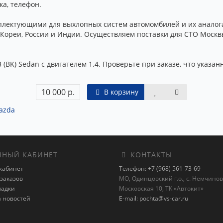
ка, телефон.
лектующими для выхлопных систем автомомбилей и их аналога
Кореи, России и Индии. Осуществляем поставки для СТО Москвы
 (BK) Sedan с двигателем 1.4. Проверьте при заказе, что указ
10 000 р.
В корзину
azda
НЫЙ КАБИНЕТ
КОНТАКТЫ
кабинет
Телефон: +7 (968) 561-73-69
заказов
МО, Одинцовский г.о., с. Немчиновк
ладки
Московская 10, ТК «Автокит»
а новостей
E-mail: pochta@vs-car.ru