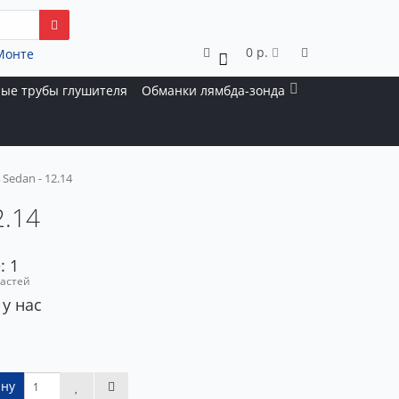
0 р.
Монте
0
ые трубы глушителя
Обманки лямбда-зонда
Sedan - 12.14
2.14
: 1
частей
 у нас
ину