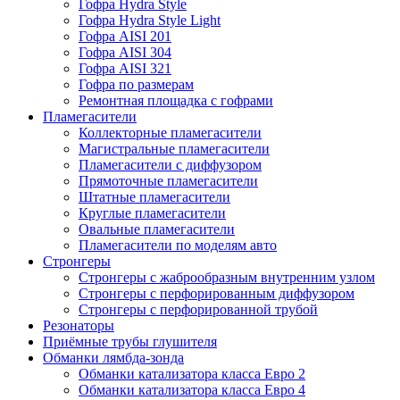
Гофра Hydra Style
Гофра Hydra Style Light
Гофра AISI 201
Гофра AISI 304
Гофра AISI 321
Гофра по размерам
Ремонтная площадка с гофрами
Пламегасители
Коллекторные пламегасители
Магистральные пламегасители
Пламегасители с диффузором
Прямоточные пламегасители
Штатные пламегасители
Круглые пламегасители
Овальные пламегасители
Пламегасители по моделям авто
Стронгеры
Стронгеры с жаброобразным внутренним узлом
Стронгеры с перфорированным диффузором
Стронгеры с перфорированной трубой
Резонаторы
Приёмные трубы глушителя
Обманки лямбда-зонда
Обманки катализатора класса Евро 2
Обманки катализатора класса Евро 4