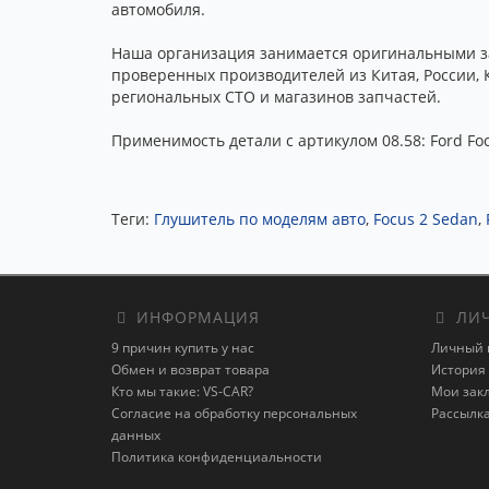
автомобиля.
Наша организация занимается оригинальными зап
проверенных производителей из Китая, России, 
региональных СТО и магазинов запчастей.
Применимость детали с артикулом 08.58: Ford Foc
Теги:
Глушитель по моделям авто
,
Focus 2 Sedan
,
ИНФОРМАЦИЯ
ЛИЧ
9 причин купить у нас
Личный 
Обмен и возврат товара
История 
Кто мы такие: VS-CAR?
Мои зак
Согласие на обработку персональных
Рассылк
данных
Политика конфиденциальности