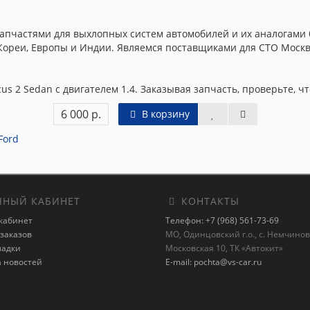
частями для выхлопных систем автомобилей и их аналогами бо
Кореи, Европы и Индии. Являемся поставщиками для СТО Москвы
us 2 Sedan с двигателем 1.4. Заказывая запчасть, проверьте, ч
6 000 р.
В корзину
Ford
НЫЙ КАБИНЕТ
КОНТАКТЫ
кабинет
Телефон: +7 (968) 561-73-69
заказов
МО, Одинцовский г.о., с. Немчиновк
ладки
Московская 10, ТК «Автокит»
а новостей
E-mail: pochta@vs-car.ru