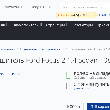
Покупателю
Контакты
Эль-
(4,5)
★★★★★
на Я.Картах
еля
Пламегасители
Стронгеры
Резонаторы
Приёмн
лушители
Глушитель по моделям авто
Глушитель Ford Focus 2 1.4 
шитель Ford Focus 2 1.4 Sedan - 0
Кол-во на складе
Собственный склад зап
9 причин купить
узнать...>>
6 000 р.
В корзин