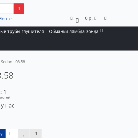
0 р.
Монте
0
ые трубы глушителя
Обманки лямбда-зонда
Sedan - 08.58
8.58
: 1
частей
 у нас
у