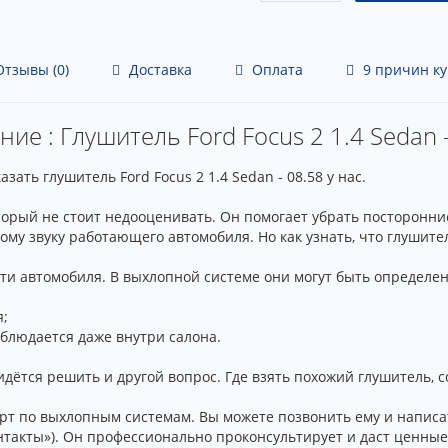
тзывы (0)
Доставка
Оплата
9 причин ку
ие : Глушитель Ford Focus 2 1.4 Sedan 
ать глушитель Ford Focus 2 1.4 Sedan - 08.58 у нас.
торый не стоит недооценивать. Он помогает убрать посторонни
му звуку работающего автомобиля. Но как узнать, что глушител
ти автомобиля. В выхлопной системе они могут быть определ
я;
блюдается даже внутри салона.
дётся решить и другой вопрос. Где взять похожий глушитель,
рт по выхлопным системам. Вы можете позвонить ему и написа
онтакты»). Он профессионально проконсультирует и даст ценны