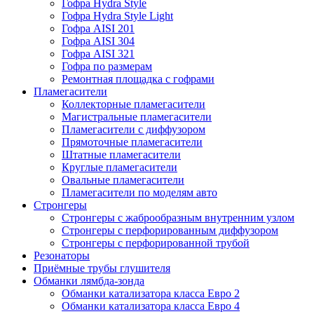
Гофра Hydra Style
Гофра Hydra Style Light
Гофра AISI 201
Гофра AISI 304
Гофра AISI 321
Гофра по размерам
Ремонтная площадка с гофрами
Пламегасители
Коллекторные пламегасители
Магистральные пламегасители
Пламегасители с диффузором
Прямоточные пламегасители
Штатные пламегасители
Круглые пламегасители
Овальные пламегасители
Пламегасители по моделям авто
Стронгеры
Стронгеры с жаброобразным внутренним узлом
Стронгеры с перфорированным диффузором
Стронгеры с перфорированной трубой
Резонаторы
Приёмные трубы глушителя
Обманки лямбда-зонда
Обманки катализатора класса Евро 2
Обманки катализатора класса Евро 4