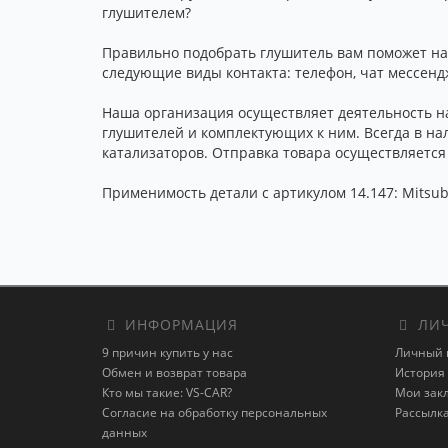
глушителем?
Правильно подобрать глушитель вам поможет наш
следующие виды контакта: телефон, чат мессенд
Наша организация осуществляет деятельность на
глушителей и комплектующих к ним. Всегда в на
катализаторов. Отправка товара осуществляется
Применимость детали с артикулом 14.147: Mitsubi
ИНФОРМАЦИЯ
ЛИЧ
9 причин купить у нас
Личный 
Обмен и возврат товара
История 
Кто мы такие: VS-CAR?
Мои зак
Согласие на обработку персональных
Рассылк
данных