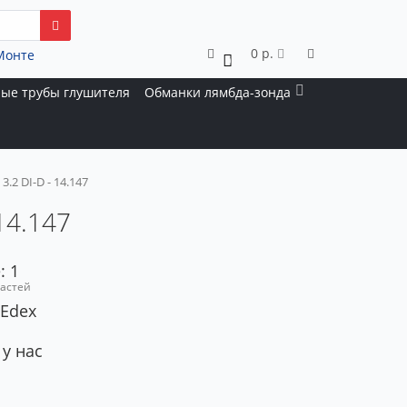
0 р.
Монте
0
ые трубы глушителя
Обманки лямбда-зонда
3.2 DI-D - 14.147
 14.147
: 1
частей
 Edex
 у нас