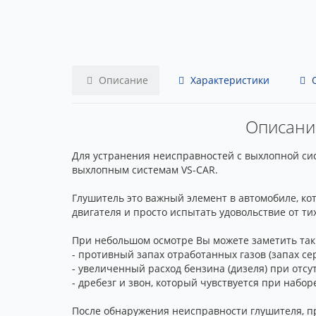
Описание
Характеристики
О
Описание
Для устранения неисправностей с выхлопной систе
выхлопным системам VS-CAR.
Глушитель это важный элемент в автомобиле, ко
двигателя и просто испытать удовольствие от т
При небольшом осмотре Вы можете заметить так
- противный запах отработанных газов (запах се
- увеличенный расход бензина (дизеля) при отс
- дребезг и звон, который чувствуется при набо
После обнаружения неисправности глушителя, пр