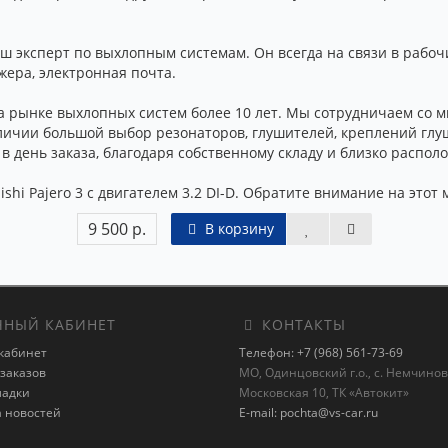
 эксперт по выхлопным системам. Он всегда на связи в рабочи
жера, электронная почта.
 рынке выхлопных систем более 10 лет. Мы сотрудничаем со м
личии большой выбор резонаторов, глушителей, креплений глуш
 в день заказа, благодаря собственному складу и близко расп
shi Pajero 3 с двигателем 3.2 DI-D. Обратите внимание на этот 
9 500 р.
В корзину
НЫЙ КАБИНЕТ
КОНТАКТЫ
кабинет
Телефон: +7 (968) 561-73-69
заказов
МО, Одинцовский г.о., с. Немчиновк
ладки
Московская 10, ТК «Автокит»
а новостей
E-mail: pochta@vs-car.ru