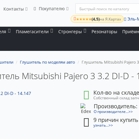
Покупателю
Контакты
Эль-
(4,5)
★★★★★
на Я.Картах
еля
Пламегасители
Стронгеры
Резонаторы
Приёмн
шители
Глушитель по моделям авто
Глушитель Mitsubishi Pajero 3 
ель Mitsubishi Pajero 3 3.2 DI-D -
Кол-во на складе
Собственный склад зап
Производитель:
О производителе...>>
9 причин купить
узнать...>>