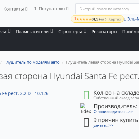
Покупателю
Контакты
Эль-
(4,5)
★★★★★
на Я.Картах
еля
Пламегасители
Стронгеры
Резонаторы
Приёмн
Глушитель по моделям авто
Глушитель левая сторона Hyundai Santa
ая сторона Hyundai Santa Fe рест. 
Кол-во на складе
Собственный склад зап
Производитель:
О производителе...>>
9 причин купить
узнать...>>