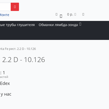
0 р.
Монте
0
ые трубы глушителя
Обманки лямбда-зонда
 Fe рест. 2.2 D - 10.126
2.2 D - 10.126
: 1
частей
 Edex
 у нас