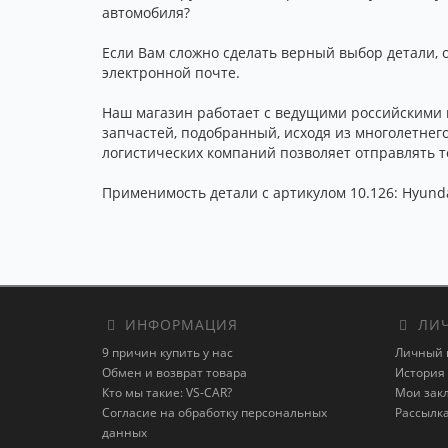
автомобиля?
Если Вам сложно сделать верный выбор детали, 
электронной почте.
Наш магазин работает с ведущими российскими 
запчастей, подобранный, исходя из многолетнег
логистических компаний позволяет отправлять то
Применимость детали с артикулом 10.126: Hyundai
ИНФОРМАЦИЯ
ЛИЧ
9 причин купить у нас
Личный 
Обмен и возврат товара
История 
Кто мы такие: VS-CAR?
Мои зак
Согласие на обработку персональных
Рассылк
данных