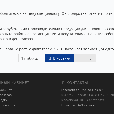
обратитесь к нашему специалисту. Он с радостью ответит по те
и зарубежными производителями продукции для выхлопных сис
о опыта работы с поставщиками и покупателями. Наличие собс
вар в день заказа.
 Santa Fe рест. с двигателем 2.2 D. Заказывая запчасть, убеди
17 500 р.
В корзину
НЫЙ КАБИНЕТ
КОНТАКТЫ
кабинет
Телефон: +7 (968) 561-73-69
заказов
МО, Одинцовский г.о., с. Немчиновк
ладки
Московская 10, ТК «Автокит»
а новостей
E-mail: pochta@vs-car.ru