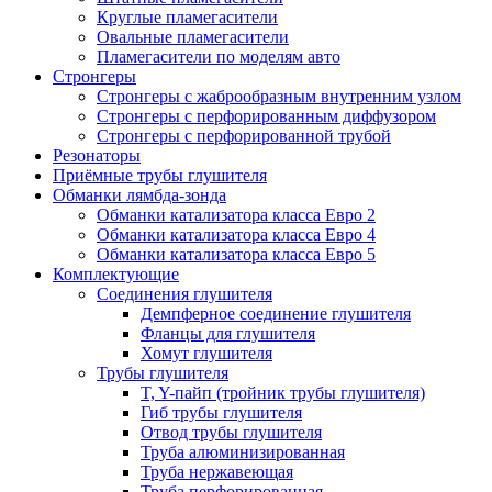
Круглые пламегасители
Овальные пламегасители
Пламегасители по моделям авто
Стронгеры
Стронгеры с жаброобразным внутренним узлом
Стронгеры с перфорированным диффузором
Стронгеры с перфорированной трубой
Резонаторы
Приёмные трубы глушителя
Обманки лямбда-зонда
Обманки катализатора класса Евро 2
Обманки катализатора класса Евро 4
Обманки катализатора класса Евро 5
Комплектующие
Соединения глушителя
Демпферное соединение глушителя
Фланцы для глушителя
Хомут глушителя
Трубы глушителя
T, Y-пайп (тройник трубы глушителя)
Гиб трубы глушителя
Отвод трубы глушителя
Труба алюминизированная
Труба нержавеющая
Труба перфорированная