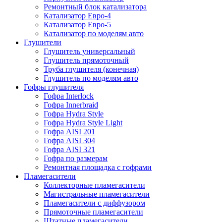
Ремонтный блок катализатора
Катализатор Евро-4
Катализатор Евро-5
Катализатор по моделям авто
Глушители
Глушитель универсальный
Глушитель прямоточный
Труба глушителя (конечная)
Глушитель по моделям авто
Гофры глушителя
Гофра Interlock
Гофра Innerbraid
Гофра Hydra Style
Гофра Hydra Style Light
Гофра AISI 201
Гофра AISI 304
Гофра AISI 321
Гофра по размерам
Ремонтная площадка с гофрами
Пламегасители
Коллекторные пламегасители
Магистральные пламегасители
Пламегасители с диффузором
Прямоточные пламегасители
Штатные пламегасители