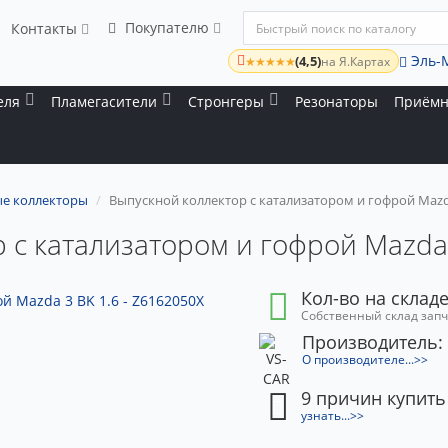
Покупателю
Контакты
Эль-
(4,5)
★★★★★
на Я.Картах
еля
Пламегасители
Стронгеры
Резонаторы
Приёмн
е коллекторы
Выпускной коллектор с катализатором и гофрой Mazda 
 с катализатором и гофрой Mazda 
Кол-во на складе
Собственный склад зап
Производитель:
О производителе...>>
9 причин купить
узнать...>>