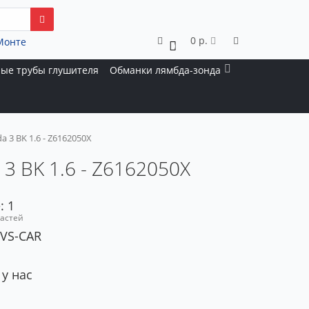
0 р.
Монте
0
ые трубы глушителя
Обманки лямбда-зонда
3 BK 1.6 - Z6162050X
3 BK 1.6 - Z6162050X
: 1
частей
 VS-CAR
 у нас