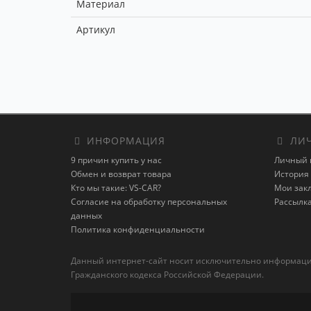
Материал
Артикул
ИНФОРМАЦИЯ
ЛИЧ
9 причин купить у нас
Личный 
Обмен и возврат товара
История 
Кто мы такие: VS-CAR?
Мои зак
Согласие на обработку персональных
Рассылк
данных
Политика конфиденциальности
Данный интернет-сайт носит исключительно информацион
Гражданского кодекса Российской Федерации.