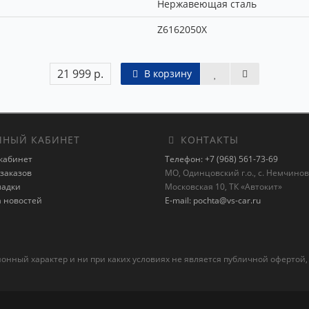
Нержавеющая сталь
Z6162050X
21 999 р.
В корзину
НЫЙ КАБИНЕТ
КОНТАКТЫ
кабинет
Телефон: +7 (968) 561-73-69
заказов
МО, Одинцовский г.о., с. Немчиновк
ладки
Московская 10, ТК «Автокит»
а новостей
E-mail: pochta@vs-car.ru
ный характер и ни при каких условиях не является публичной офертой,