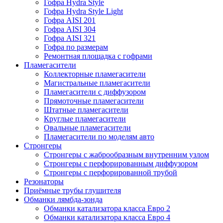
Гофра Hydra Style
Гофра Hydra Style Light
Гофра AISI 201
Гофра AISI 304
Гофра AISI 321
Гофра по размерам
Ремонтная площадка с гофрами
Пламегасители
Коллекторные пламегасители
Магистральные пламегасители
Пламегасители с диффузором
Прямоточные пламегасители
Штатные пламегасители
Круглые пламегасители
Овальные пламегасители
Пламегасители по моделям авто
Стронгеры
Стронгеры с жаброобразным внутренним узлом
Стронгеры с перфорированным диффузором
Стронгеры с перфорированной трубой
Резонаторы
Приёмные трубы глушителя
Обманки лямбда-зонда
Обманки катализатора класса Евро 2
Обманки катализатора класса Евро 4