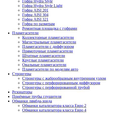
Гофра Hydra Style
Гофра Hydra Style Light
Гофра AISI 201
Гофра AISI 304
Гофра AISI 321
Гофра по размерам
Ремонтная площадка с гофрами
Пламегасители
Коллекторные пламегасители
Магистральные пламегасители
Пламегасители с диффузором
Прямоточные пламегасители
Штатные пламегасители
Круглые пламегасители
Овальные пламегасители
Пламегасители по моделям авто
Стронгеры
Стронгеры с жаброобразным внутренним узлом
Стронгеры с перфорированным диффузором
Стронгеры с перфорированной трубой
Резонаторы
Приёмные трубы глушителя
Обманки лямбда-зонда
Обманки катализатора класса Евро 2
Обманки катализатора класса Евро 4