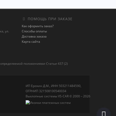
ПОМОЩЬ ПРИ ЗАКАЗЕ
Как оформить заказ?
а, ул.
Способы оплаты
Доставка заказа
Карта сайта
 определяемой положениями Статьи 437 (2)
ИП Ерохин Д.М., ИНН 503211484590,
ОГРНИП 321508100540034
Выхлопные системы VS-CAR © 2000 – 2026