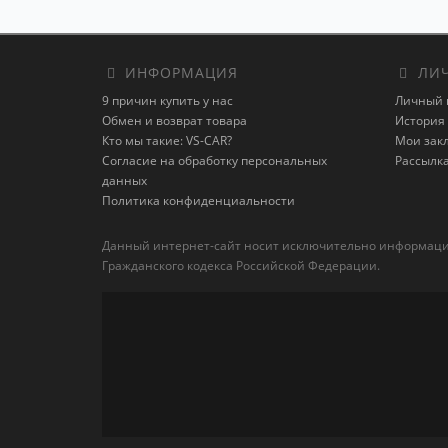
ИНФОРМАЦИЯ
ЛИЧ
9 причин купить у нас
Личный 
Обмен и возврат товара
История 
Кто мы такие: VS-CAR?
Мои зак
Согласие на обработку персональных
Рассылк
данных
Политика конфиденциальности
Данный интернет-сайт носит исключительно информацион
Гражданского кодекса Российской Федерации.