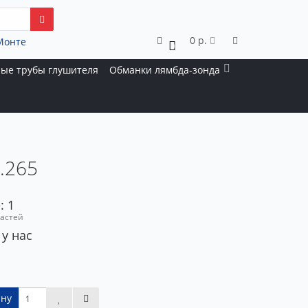
0 р.
Монте
0
ые трубы глушителя
Обманки лямбда-зонда
1.265
: 1
частей
 у нас
ину