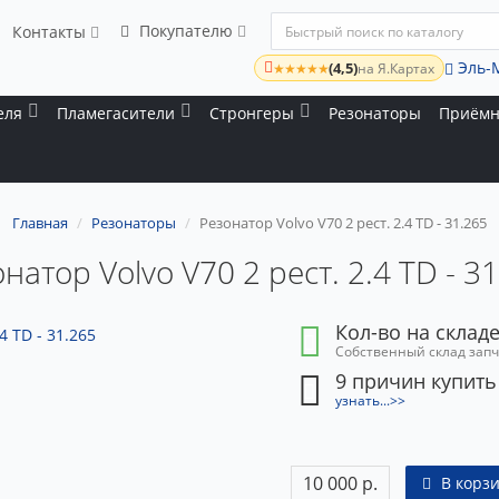
Покупателю
Контакты
Эль-
(4,5)
★★★★★
на Я.Картах
еля
Пламегасители
Стронгеры
Резонаторы
Приёмн
Главная
Резонаторы
Резонатор Volvo V70 2 рест. 2.4 TD - 31.265
натор Volvo V70 2 рест. 2.4 TD - 3
Кол-во на складе
Собственный склад зап
9 причин купить
узнать...>>
10 000 р.
В корз