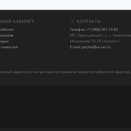
НЫЙ КАБИНЕТ
КОНТАКТЫ
кабинет
Телефон: +7 (968) 561-73-69
заказов
МО, Одинцовский г.о., с. Немчиновк
ладки
Московская 10, ТК «Автокит»
а новостей
E-mail: pochta@vs-car.ru
ный характер и ни при каких условиях не является публичной офертой,