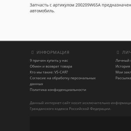
Запчасть с артикулом 200209W65A предназначена 
автомобиль.
ИНФОРМАЦИЯ
ЛИЧ
9 причин купить у нас
Личный 
Обмен и возврат товара
История 
Кто мы такие: VS-CAR?
Мои зак
Согласие на обработку персональных
Рассылк
данных
Политика конфиденциальности
Данный интернет-сайт носит исключительно информацион
Гражданского кодекса Российской Федерации.