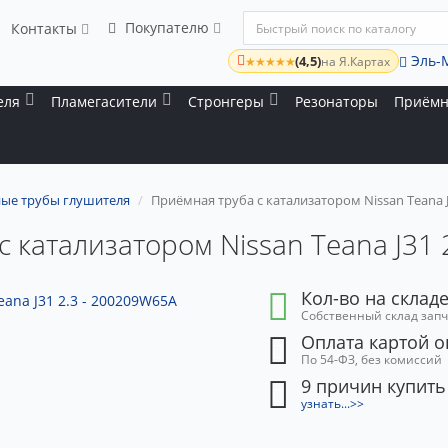
Покупателю
Контакты
Эль-
(4,5)
★★★★★
на Я.Картах
еля
Пламегасители
Стронгеры
Резонаторы
Приёмн
ые трубы глушителя
Приёмная труба с катализатором Nissan Teana J
 катализатором Nissan Teana J31
Кол-во на складе
Собственный склад зап
Оплата картой 
По 54-ФЗ, без комиссий
9 причин купить
узнать...>>