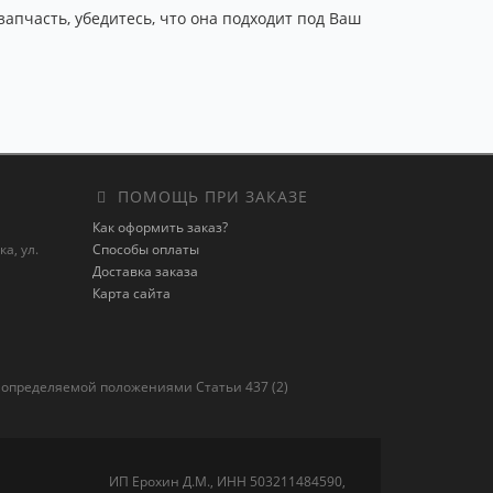
запчасть, убедитесь, что она подходит под Ваш
ПОМОЩЬ ПРИ ЗАКАЗЕ
Как оформить заказ?
а, ул.
Способы оплаты
Доставка заказа
Карта сайта
 определяемой положениями Статьи 437 (2)
ИП Ерохин Д.М., ИНН 503211484590,