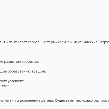
ент испытывает серьёзные термические и механические нагрузк
ие развитию коррозии;
ющие образованию трещин;
ских условиях;
теме;
ие на тип и исполнение детали. Существует несколько распрос