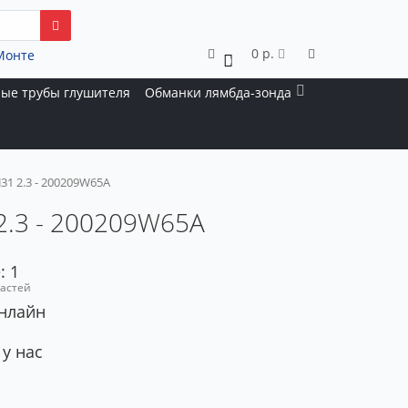
0 р.
Монте
0
ые трубы глушителя
Обманки лямбда-зонда
31 2.3 - 200209W65A
 2.3 - 200209W65A
: 1
частей
онлайн
 у нас