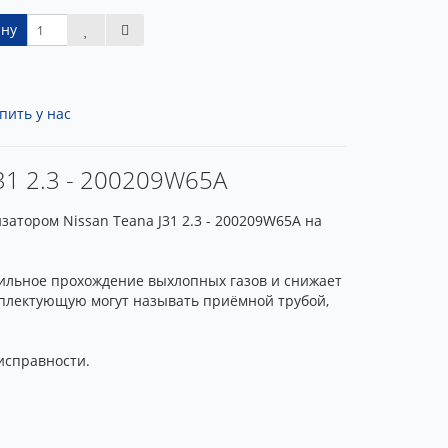
ину
пить у нас
31 2.3 - 200209W65A
атором Nissan Teana J31 2.3 - 200209W65A на
вильное прохождение выхлопных газов и снижает
мплектующую могут называть приёмной трубой,
исправности.