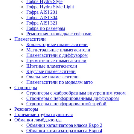
Гофра Hydra Style
Гофра Hydra Style Light
Гофра AISI 201
Гофра AISI 304
Гофра AISI 321
Гофра по размерам
Ремонтная площадка с гофрами
Пламегасители
Коллекторные пламегасители
Магистральные пламегасители
Пламегасители с диффузором
Прямоточные пламегасители
Штатные пламегасители
Круглые пламегасители
Овальные пламегасители
Пламегасители по моделям авто
Стронгеры
Стронгеры с жаброобразным внутренним узлом
Стронгеры с перфорированным диффузором
Стронгеры с перфорированной трубой
Резонаторы
Приёмные трубы глушителя
Обманки лямбда-зонда
Обманки катализатора класса Евро 2
Обманки катализатора класса Евро 4