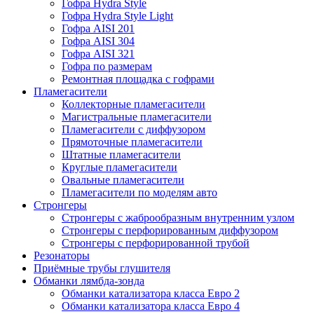
Гофра Hydra Style
Гофра Hydra Style Light
Гофра AISI 201
Гофра AISI 304
Гофра AISI 321
Гофра по размерам
Ремонтная площадка с гофрами
Пламегасители
Коллекторные пламегасители
Магистральные пламегасители
Пламегасители с диффузором
Прямоточные пламегасители
Штатные пламегасители
Круглые пламегасители
Овальные пламегасители
Пламегасители по моделям авто
Стронгеры
Стронгеры с жаброобразным внутренним узлом
Стронгеры с перфорированным диффузором
Стронгеры с перфорированной трубой
Резонаторы
Приёмные трубы глушителя
Обманки лямбда-зонда
Обманки катализатора класса Евро 2
Обманки катализатора класса Евро 4