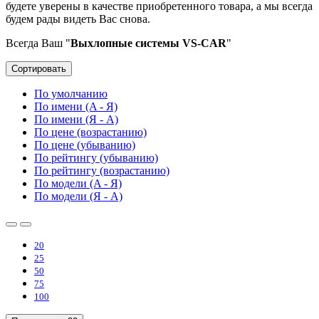
будете уверены в качестве приобретенного товара, а мы всегда
будем рады видеть Вас снова.
Всегда Ваш "
Выхлопные системы VS-CAR
"
Сортировать
По умолчанию
По имени (A - Я)
По имени (Я - A)
По цене (возрастанию)
По цене (убыванию)
По рейтингу (убыванию)
По рейтингу (возрастанию)
По модели (A - Я)
По модели (Я - A)
20
25
50
75
100