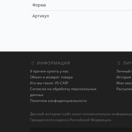
Форма
Артикул
ИНФОРМАЦИЯ
ЛИЧ
9 причин купить у нас
Личный 
Обмен и возврат товара
История 
Кто мы такие: VS-CAR?
Мои зак
Согласие на обработку персональных
Рассылк
данных
Политика конфиденциальности
Данный интернет-сайт носит исключительно информацион
Гражданского кодекса Российской Федерации.