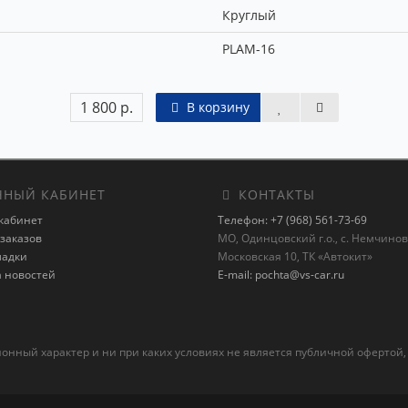
Круглый
PLAM-16
1 800 р.
В корзину
НЫЙ КАБИНЕТ
КОНТАКТЫ
кабинет
Телефон: +7 (968) 561-73-69
заказов
МО, Одинцовский г.о., с. Немчиновк
ладки
Московская 10, ТК «Автокит»
а новостей
E-mail: pochta@vs-car.ru
ный характер и ни при каких условиях не является публичной офертой,