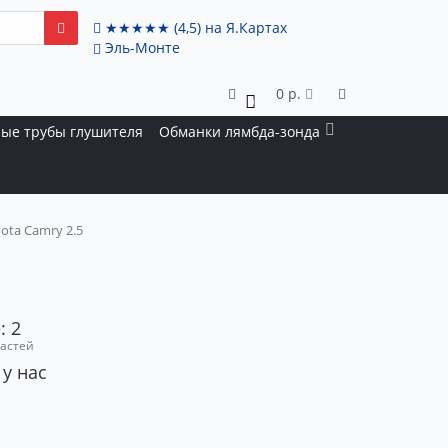
★★★★★
(4,5)
на Я.Картах
Эль-Монте
0 р.
0
ые трубы глушителя
Обманки лямбда-зонда
ota Camry 2.5
: 2
частей
 у нас