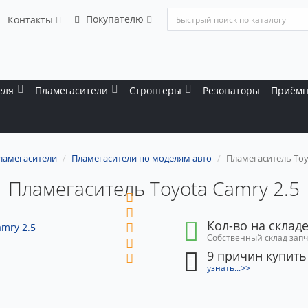
Покупателю
Контакты
еля
Пламегасители
Стронгеры
Резонаторы
Приёмн
ламегасители
Пламегасители по моделям авто
Пламегаситель Toy
Пламегаситель Toyota Camry 2.5
Кол-во на складе
Собственный склад зап
9 причин купить
узнать...>>