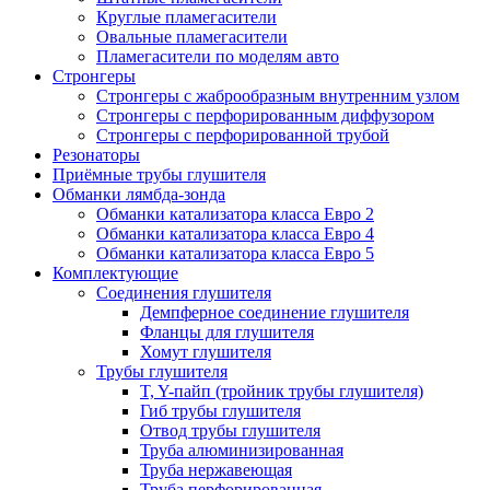
Круглые пламегасители
Овальные пламегасители
Пламегасители по моделям авто
Стронгеры
Стронгеры с жаброобразным внутренним узлом
Стронгеры с перфорированным диффузором
Стронгеры с перфорированной трубой
Резонаторы
Приёмные трубы глушителя
Обманки лямбда-зонда
Обманки катализатора класса Евро 2
Обманки катализатора класса Евро 4
Обманки катализатора класса Евро 5
Комплектующие
Соединения глушителя
Демпферное соединение глушителя
Фланцы для глушителя
Хомут глушителя
Трубы глушителя
T, Y-пайп (тройник трубы глушителя)
Гиб трубы глушителя
Отвод трубы глушителя
Труба алюминизированная
Труба нержавеющая
Труба перфорированная