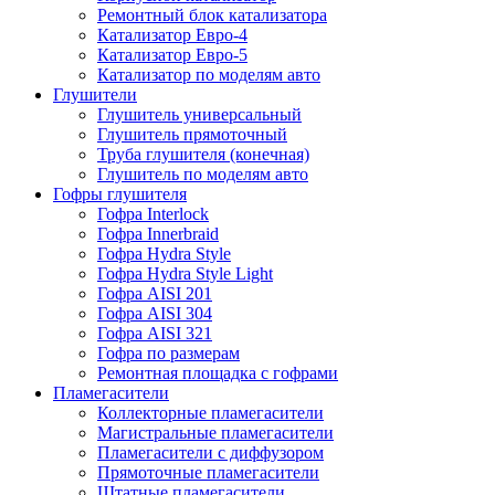
Ремонтный блок катализатора
Катализатор Евро-4
Катализатор Евро-5
Катализатор по моделям авто
Глушители
Глушитель универсальный
Глушитель прямоточный
Труба глушителя (конечная)
Глушитель по моделям авто
Гофры глушителя
Гофра Interlock
Гофра Innerbraid
Гофра Hydra Style
Гофра Hydra Style Light
Гофра AISI 201
Гофра AISI 304
Гофра AISI 321
Гофра по размерам
Ремонтная площадка с гофрами
Пламегасители
Коллекторные пламегасители
Магистральные пламегасители
Пламегасители с диффузором
Прямоточные пламегасители
Штатные пламегасители