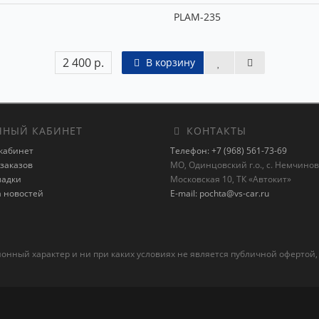
PLAM-235
2 400 р.
В корзину
НЫЙ КАБИНЕТ
КОНТАКТЫ
кабинет
Телефон: +7 (968) 561-73-69
заказов
МО, Одинцовский г.о., с. Немчиновк
ладки
Московская 10, ТК «Автокит»
а новостей
E-mail: pochta@vs-car.ru
ный характер и ни при каких условиях не является публичной офертой,