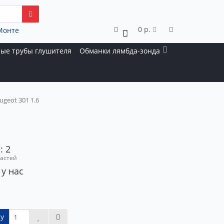
0 р.
Монте
0
ые трубы глушителя
Обманки лямбда-зонда
geot 301 1.6
: 2
частей
 у нас
у