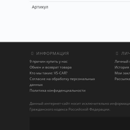
Артикул
ИНФОРМАЦИЯ
ЛИЧ
9 причин купить у нас
Личный 
Обмен и возврат товара
История 
Кто мы такие: VS-CAR?
Мои зак
Согласие на обработку персональных
Рассылк
данных
Политика конфиденциальности
Данный интернет-сайт носит исключительно информацион
Гражданского кодекса Российской Федерации.