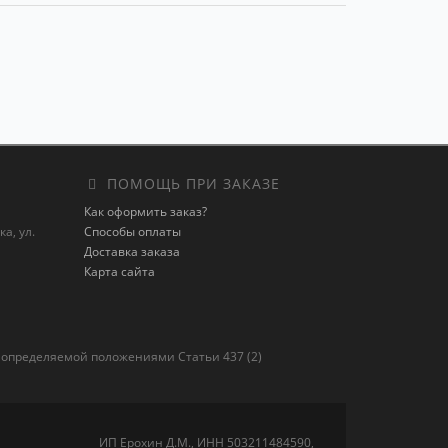
ПОМОЩЬ ПРИ ЗАКАЗЕ
Как оформить заказ?
а, ул.
Способы оплаты
Доставка заказа
Карта сайта
 определяемой положениями Статьи 437 (2)
ИП Ерохин Д.М., ИНН 503211484590,