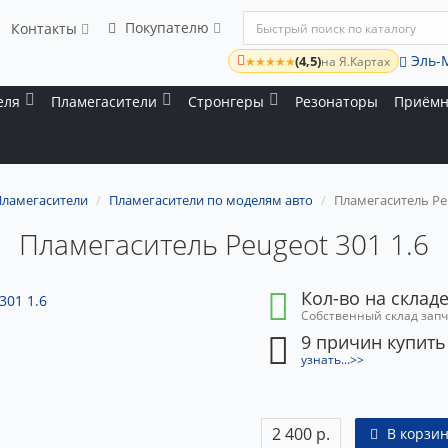
Покупателю
Контакты
Эль-
(4,5)
★★★★★
на Я.Картах
еля
Пламегасители
Стронгеры
Резонаторы
Приёмн
Пламегасители
Пламегасители по моделям авто
Пламегаситель Peu
Пламегаситель Peugeot 301 1.6
Кол-во на складе
Собственный склад зап
9 причин купить
узнать...>>
2 400 р.
В корзин