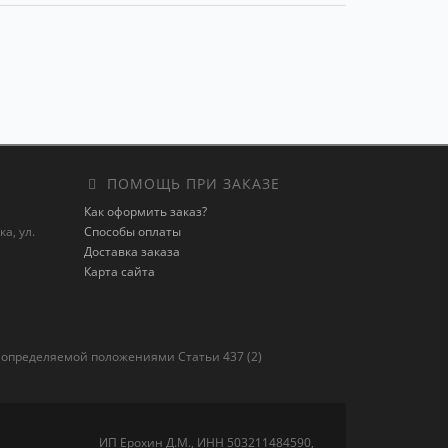
ПОМОЩЬ ПРИ ЗАКАЗЕ
Как оформить заказ?
а, ул.
Способы оплаты
Доставка заказа
Карта сайта
 определяемой положениями Статьи 437 (2)
ИП Ерохин Д.М., ИНН 503211484590,