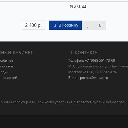
PLAM-44
2 400 р.
В корзину
НЫЙ КАБИНЕТ
КОНТАКТЫ
кабинет
Телефон: +7 (968) 561-73-69
заказов
МО, Одинцовский г.о., с. Немчиновк
ладки
Московская 10, ТК «Автокит»
а новостей
E-mail: pochta@vs-car.ru
ный характер и ни при каких условиях не является публичной офертой,