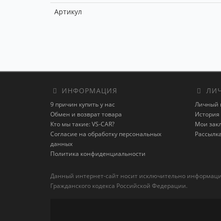
Артикул
ИНФОРМАЦИЯ
ЛИЧ
9 причин купить у нас
Личный 
Обмен и возврат товара
История 
Кто мы такие: VS-CAR?
Мои зак
Согласие на обработку персональных
Рассылк
данных
Политика конфиденциальности
Данный интернет-сайт носит исключительно информацион
Гражданского кодекса Российской Федерации.