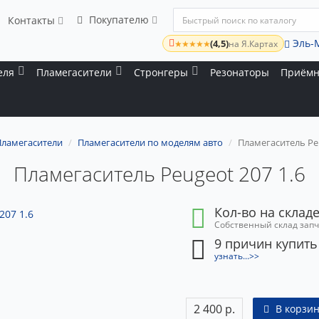
Покупателю
Контакты
Эль-
(4,5)
★★★★★
на Я.Картах
еля
Пламегасители
Стронгеры
Резонаторы
Приёмн
Пламегасители
Пламегасители по моделям авто
Пламегаситель Peu
Пламегаситель Peugeot 207 1.6
Кол-во на складе
Собственный склад зап
9 причин купить
узнать...>>
2 400 р.
В корзин