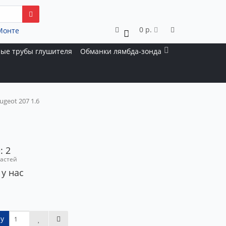
0 р.
Монте
0
ые трубы глушителя
Обманки лямбда-зонда
geot 207 1.6
: 2
частей
 у нас
у