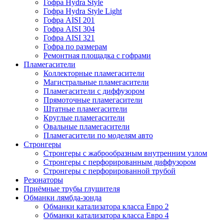
Гофра Hydra Style
Гофра Hydra Style Light
Гофра AISI 201
Гофра AISI 304
Гофра AISI 321
Гофра по размерам
Ремонтная площадка с гофрами
Пламегасители
Коллекторные пламегасители
Магистральные пламегасители
Пламегасители с диффузором
Прямоточные пламегасители
Штатные пламегасители
Круглые пламегасители
Овальные пламегасители
Пламегасители по моделям авто
Стронгеры
Стронгеры с жаброобразным внутренним узлом
Стронгеры с перфорированным диффузором
Стронгеры с перфорированной трубой
Резонаторы
Приёмные трубы глушителя
Обманки лямбда-зонда
Обманки катализатора класса Евро 2
Обманки катализатора класса Евро 4