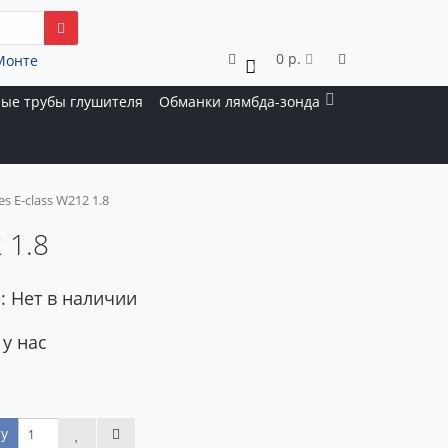
0 р.
Монте
0
ые трубы глушителя
Обманки лямбда-зонда
 E-class W212 1.8
 1.8
: Нет в наличии
 у нас
у