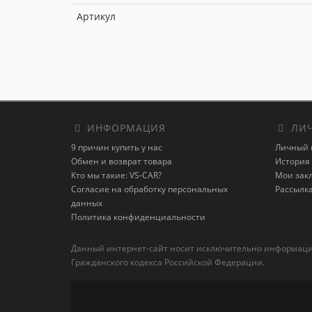
Артикул
ИНФОРМАЦИЯ
ЛИЧ
9 причин купить у нас
Личный 
Обмен и возврат товара
История 
Кто мы такие: VS-CAR?
Мои зак
Согласие на обработку персональных
Рассылк
данных
Политика конфиденциальности
Данный интернет-сайт носит исключительно информацион
Гражданского кодекса Российской Федерации.