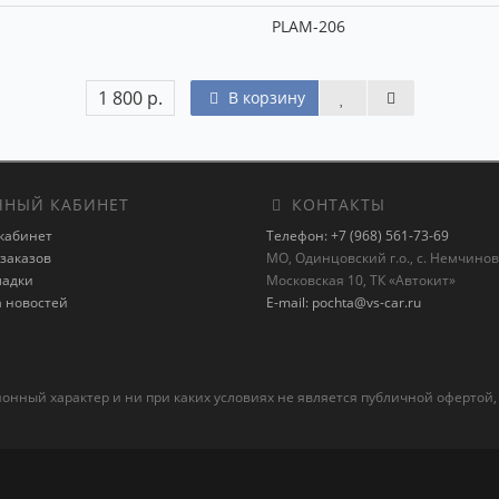
PLAM-206
1 800 р.
В корзину
НЫЙ КАБИНЕТ
КОНТАКТЫ
кабинет
Телефон: +7 (968) 561-73-69
заказов
МО, Одинцовский г.о., с. Немчиновк
ладки
Московская 10, ТК «Автокит»
а новостей
E-mail: pochta@vs-car.ru
ный характер и ни при каких условиях не является публичной офертой,