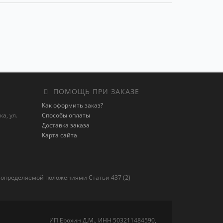
ПОМОЩЬ ПРИ ЗАКАЗЕ
Как оформить заказ?
а, ул.
Способы оплаты
Доставка заказа
Карта сайта
 определяемой положениями Статьи 437 (2)
ИП Ерохин Д.М., ИНН 503211484590,