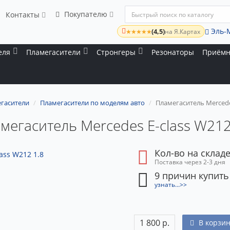
Покупателю
Контакты
Эль-
(4,5)
★★★★★
на Я.Картах
еля
Пламегасители
Стронгеры
Резонаторы
Приёмн
гасители
Пламегасители по моделям авто
Пламегаситель Mercedes
мегаситель Mercedes E-class W212
Кол-во на складе
Поставка через 2-3 дня
9 причин купить
узнать...>>
1 800 р.
В корзин