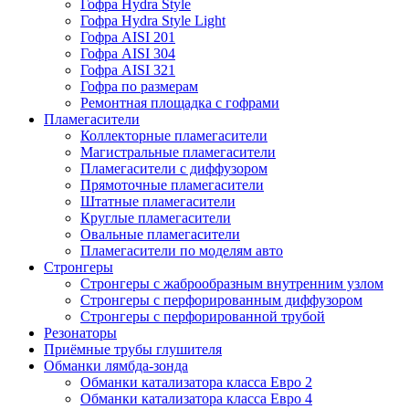
Гофра Hydra Style
Гофра Hydra Style Light
Гофра AISI 201
Гофра AISI 304
Гофра AISI 321
Гофра по размерам
Ремонтная площадка с гофрами
Пламегасители
Коллекторные пламегасители
Магистральные пламегасители
Пламегасители с диффузором
Прямоточные пламегасители
Штатные пламегасители
Круглые пламегасители
Овальные пламегасители
Пламегасители по моделям авто
Стронгеры
Стронгеры с жаброобразным внутренним узлом
Стронгеры с перфорированным диффузором
Стронгеры с перфорированной трубой
Резонаторы
Приёмные трубы глушителя
Обманки лямбда-зонда
Обманки катализатора класса Евро 2
Обманки катализатора класса Евро 4