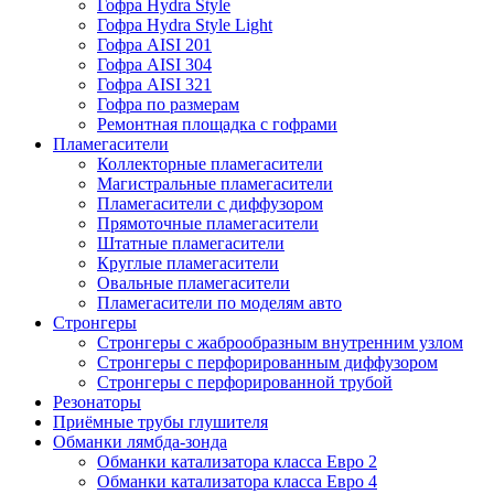
Гофра Hydra Style
Гофра Hydra Style Light
Гофра AISI 201
Гофра AISI 304
Гофра AISI 321
Гофра по размерам
Ремонтная площадка с гофрами
Пламегасители
Коллекторные пламегасители
Магистральные пламегасители
Пламегасители с диффузором
Прямоточные пламегасители
Штатные пламегасители
Круглые пламегасители
Овальные пламегасители
Пламегасители по моделям авто
Стронгеры
Стронгеры с жаброобразным внутренним узлом
Стронгеры с перфорированным диффузором
Стронгеры с перфорированной трубой
Резонаторы
Приёмные трубы глушителя
Обманки лямбда-зонда
Обманки катализатора класса Евро 2
Обманки катализатора класса Евро 4