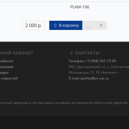
PLAM-106
2 000 р.
В корзину
НЫЙ КАБИНЕТ
КОНТАКТЫ
кабинет
Телефон: +7 (968) 561-73-69
заказов
МО, Одинцовский г.о., с. Немчиновк
ладки
Московская 10, ТК «Автокит»
а новостей
E-mail: pochta@vs-car.ru
ный характер и ни при каких условиях не является публичной офертой,