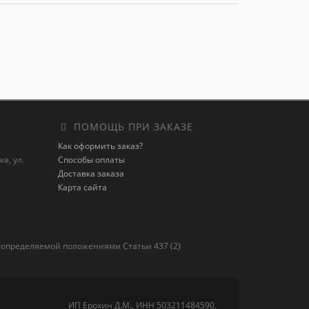
ПОМОЩЬ ПРИ ЗАКАЗЕ
Как оформить заказ?
а, ул.
Способы оплаты
Доставка заказа
Карта сайта
 определяемой положениями Статьи 437 (2)
ИП Ерохин Д.М., ИНН 503211484590,