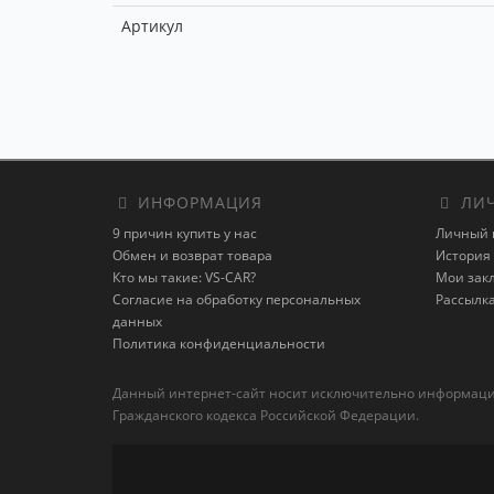
Артикул
ИНФОРМАЦИЯ
ЛИЧ
9 причин купить у нас
Личный 
Обмен и возврат товара
История 
Кто мы такие: VS-CAR?
Мои зак
Согласие на обработку персональных
Рассылк
данных
Политика конфиденциальности
Данный интернет-сайт носит исключительно информацион
Гражданского кодекса Российской Федерации.