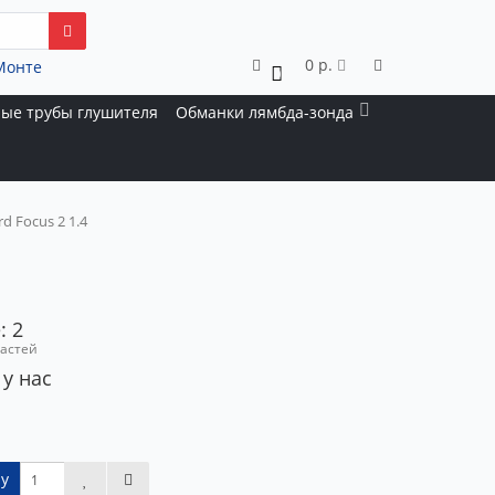
0 р.
Монте
0
ые трубы глушителя
Обманки лямбда-зонда
d Focus 2 1.4
: 2
частей
 у нас
у