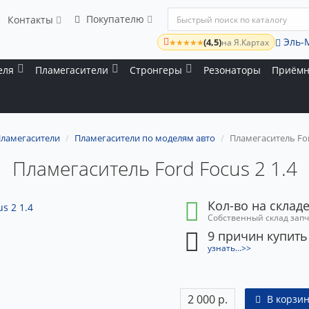
Покупателю
Контакты
Эль-
(4,5)
★★★★★
на Я.Картах
еля
Пламегасители
Стронгеры
Резонаторы
Приёмн
ламегасители
Пламегасители по моделям авто
Пламегаситель For
Пламегаситель Ford Focus 2 1.4
Кол-во на складе
Собственный склад зап
9 причин купить
узнать...>>
2 000 р.
В корзин