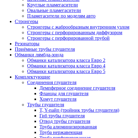
Круглые пламегасители
Овальные пламегасители
Пламегасители по моделям авто
Стронгеры
Стронгеры с жаброобразным внутренним узлом
Стронгеры с перфорированным диффузором
Стронгеры с перфорированной трубой
Резонаторы
Приёмные трубы глушителя
Обманки лямбда-зонда
Обманки катализатора класса Евро 2
Обманки катализатора класса Евро 4
Обманки катализатора класса Евро 5
Комплектующие
Соединения глушителя
Демпферное соединение глушителя
Фланцы для глушителя
Хомут глушителя
Трубы глушителя
T, Y-пайп (тройник трубы глушителя)
Гиб трубы глушителя
Отвод трубы глушителя
Труба алюминизированная
Труба нержавеющая
Труба перфорированная