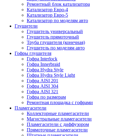
Ремонтный блок катализатора
Катализатор Евро-4
Катализатор Евро-5
Катализатор по моделям авто
Глушители
Глушитель универсальный
Глушитель прямоточный
Труба глушителя (конечная)
Глушитель по моделям авто
Гофры глушителя
Гофра Interlock
Гофра Innerbraid
Гофра Hydra Style
Гофра Hydra Style Light
Гофра AISI 201
Гофра AISI 304
Гофра AISI 321
Гофра по размерам
Ремонтная площадка с гофрами
Пламегасители
Коллекторные пламегасители
Магистральные пламегасители
Пламегасители с диффузором
Прямоточные пламегасители
Штатные пламегасители