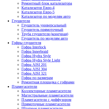
Ремонтный блок катализатора
Катализатор Евро-4
Катализатор Евро-5
Катализатор по моделям авто
Глушители
Глушитель универсальный
Глушитель прямоточный
Труба глушителя (конечная)
Глушитель по моделям авто
Гофры глушителя
Гофра Interlock
Гофра Innerbraid
Гофра Hydra Style
Гофра Hydra Style Light
Гофра AISI 201
Гофра AISI 304
Гофра AISI 321
Гофра по размерам
Ремонтная площадка с гофрами
Пламегасители
Коллекторные пламегасители
Магистральные пламегасители
Пламегасители с диффузором
Прямоточные пламегасители
Штатные пламегасители