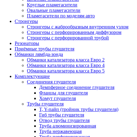
Круглые пламегасители
Овальные пламегасители
Пламегасители по моделям авто
Стронгеры
Стронгеры с жаброобразным внутренним узлом
Стронгеры с перфорированным диффузором
Стронгеры с перфорированной трубой
Резонаторы
Приёмные трубы глушителя
Обманки лямбда-зонда
Обманки катализатора класса Евро 2
Обманки катализатора класса Евро 4
Обманки катализатора класса Евро 5
Комплектующие
Соединения глушителя
Демпферное соединение глушителя
Фланцы для глушителя
Хомут глушителя
Трубы глушителя
T, Y-пайп (тройник трубы глушителя)
Гиб трубы глушителя
Отвод трубы глушителя
Труба алюминизированная
Труба нержавеющая
Труба перфорированная