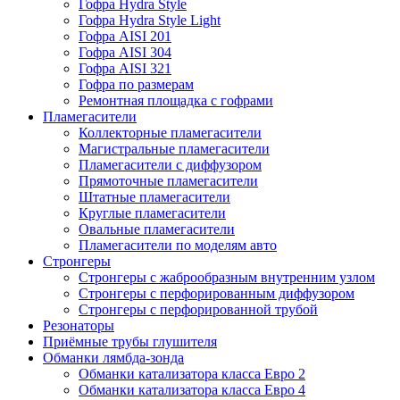
Гофра Hydra Style
Гофра Hydra Style Light
Гофра AISI 201
Гофра AISI 304
Гофра AISI 321
Гофра по размерам
Ремонтная площадка с гофрами
Пламегасители
Коллекторные пламегасители
Магистральные пламегасители
Пламегасители с диффузором
Прямоточные пламегасители
Штатные пламегасители
Круглые пламегасители
Овальные пламегасители
Пламегасители по моделям авто
Стронгеры
Стронгеры с жаброобразным внутренним узлом
Стронгеры с перфорированным диффузором
Стронгеры с перфорированной трубой
Резонаторы
Приёмные трубы глушителя
Обманки лямбда-зонда
Обманки катализатора класса Евро 2
Обманки катализатора класса Евро 4