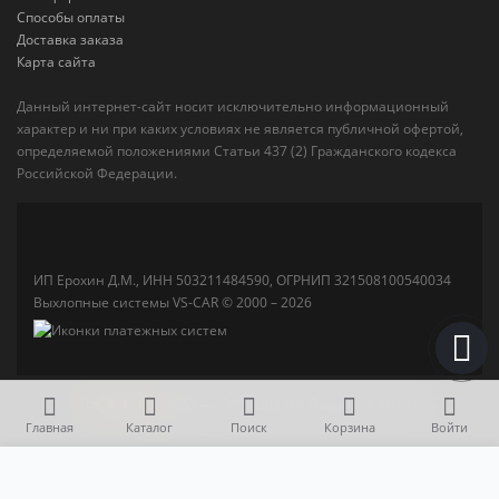
Способы оплаты
Доставка заказа
Карта сайта
Данный интернет-сайт носит исключительно информационный
характер и ни при каких условиях не является публичной офертой,
определяемой положениями Статьи 437 (2) Гражданского кодекса
Российской Федерации.
ИП Ерохин Д.М., ИНН 503211484590, ОГРНИП 321508100540034
Выхлопные системы VS-CAR © 2000 – 2026
★★★★★
(4,5)
— Отзывы на Яндекс Картах
Главная
Каталог
Поиск
Корзина
Войти
2 500 р.
В корзину
Пламегаситель 160x90x120 (коллекторный)