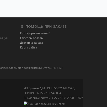
ПОМОЩЬ ПРИ ЗАКАЗЕ
Как оформить заказ?
а, ул.
Способы оплаты
Доставка заказа
Карта сайта
 определяемой положениями Статьи 437 (2)
ИП Ерохин Д.М., ИНН 503211484590,
ОГРНИП 321508100540034
Выхлопные системы VS-CAR © 2000 – 2026