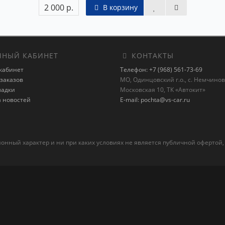
2 000 р.
В корзину
НЫЙ КАБИНЕТ
КОНТАКТЫ
кабинет
Телефон: +7 (968) 561-73-69
заказов
МО, Одинцовский г.о., с. Немчиновк
ладки
Московская 10, ТК «Автокит»
а новостей
E-mail: pochta@vs-car.ru
ный характер и ни при каких условиях не является публичной офертой,