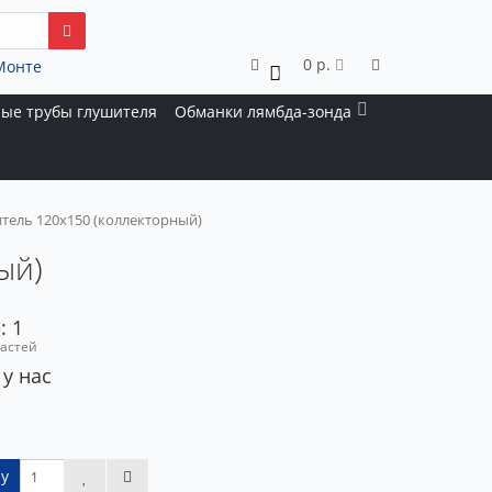
0 р.
Монте
0
ые трубы глушителя
Обманки лямбда-зонда
тель 120x150 (коллекторный)
ый)
: 1
частей
 у нас
у