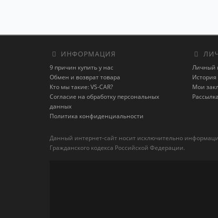
ИНФОРМАЦИЯ
ЛИЧ
9 причин купить у нас
Личный 
Обмен и возврат товара
История 
Кто мы такие: VS-CAR?
Мои зак
Согласие на обработку персональных
Рассылк
данных
Политика конфиденциальности
Данный интернет-сайт носит исключительно информацион
Гражданского кодекса Российской Федерации.