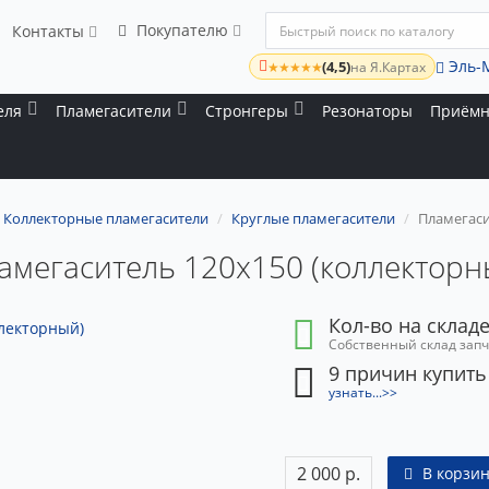
Покупателю
Контакты
Эль-
(4,5)
★★★★★
на Я.Картах
еля
Пламегасители
Стронгеры
Резонаторы
Приёмн
Коллекторные пламегасители
Круглые пламегасители
Пламегаси
амегаситель 120x150 (коллекторн
Кол-во на складе
Собственный склад зап
9 причин купить
узнать...>>
2 000 р.
В корзин