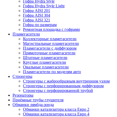
Гофра Hydra Style
Гофра Hydra Style Light
Гофра AISI 201
Гофра AISI 304
Гофра AISI 321
Гофра по размерам
Ремонтная площадка с гофрами
Пламегасители
Коллекторные пламегасители
Магистральные пламегасители
Пламегасители с диффузором
Прямоточные пламегасители
Штатные пламегасители
Круглые пламегасители
Овальные пламегасители
Пламегасители по моделям авто
Стронгеры
Стронгеры с жаброобразным внутренним узлом
Стронгеры с перфорированным диффузором
Стронгеры с перфорированной трубой
Резонаторы
Приёмные трубы глушителя
Обманки лямбда-зонда
Обманки катализатора класса Евро 2
Обманки катализатора класса Евро 4