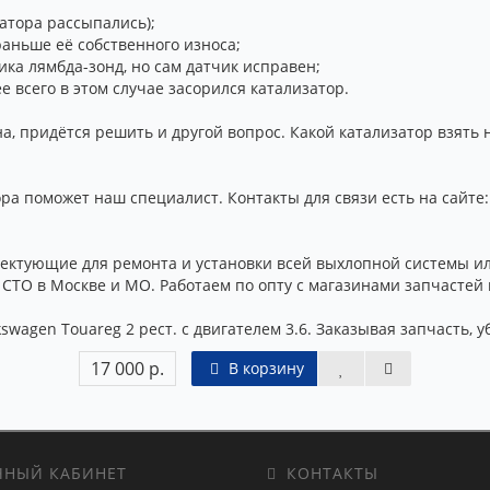
атора рассыпались);
раньше её собственного износа;
ика лямбда-зонд, но сам датчик исправен;
е всего в этом случае засорился катализатор.
а, придётся решить и другой вопрос. Какой катализатор взять 
а поможет наш специалист. Контакты для связи есть на сайте: 
ктующие для ремонта и установки всей выхлопной системы ил
ТО в Москве и МО. Работаем по опту с магазинами запчастей 
wagen Touareg 2 рест. с двигателем 3.6. Заказывая запчасть, у
17 000 р.
В корзину
НЫЙ КАБИНЕТ
КОНТАКТЫ