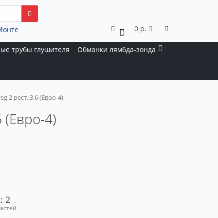
0 р.
Монте
0
ые трубы глушителя
Обманки лямбда-зонда
 2 рест. 3.6 (Евро-4)
 (Евро-4)
: 2
частей