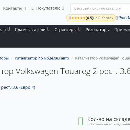
Покупателю
Контакты
Эль-
(4,5)
★★★★★
на Я.Картах
еля
Пламегасители
Стронгеры
Резонаторы
Приёмн
аторы
Катализатор по моделям авто
Катализатор Volkswagen Touareg
тор Volkswagen Touareg 2 рест. 3.6
Кол-во на складе
Собственный склад зап