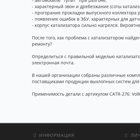
- автомобиль "тупит" при разгоне;
- характерный звон и дребезжание (соты катализ
- прогорание прокладки выпускного коллектора 
- появление ошибок в ЭБУ, характерных для датч
- корпус катализатора сильно нагрелся. Вероятне
После того, как проблема с катализатором найден
ремонту?
Определиться с правильной моделью катализатор
электронная почта.
В нашей организации собраны различные компле
поставщиками продукции выхлопных систем для С
Применимость детали с артикулом CATR-276: Volks
ИНФОРМАЦИЯ
ЛИЧ