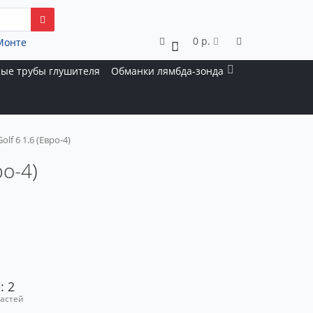
0 р.
Монте
0
ые трубы глушителя
Обманки лямбда-зонда
lf 6 1.6 (Евро-4)
ро-4)
: 2
частей