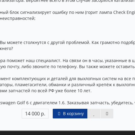
ализатора. Вероятнее всего в этом случае засорился катализат
ный блок сигнализирует ошибку по ним (горит лампа Check Engi
 неисправностей;
Вы можете столкнутся с другой проблемой. Как грамотно подоб
жнего?
 поможет наш специалист. На связи он в часы, указанные в ша
ую почту, либо звоните по телефону. Вы также можете оставить
мент комплектующих и деталей для выхлопных систем на все 
изаторы, пламегасители, обманки и различный крепёж к выхло
ми запчастей по всей РФ уже более 10 лет.
wagen Golf 6 с двигателем 1.6. Заказывая запчасть, убедитесь,
14 000 р.
В корзину