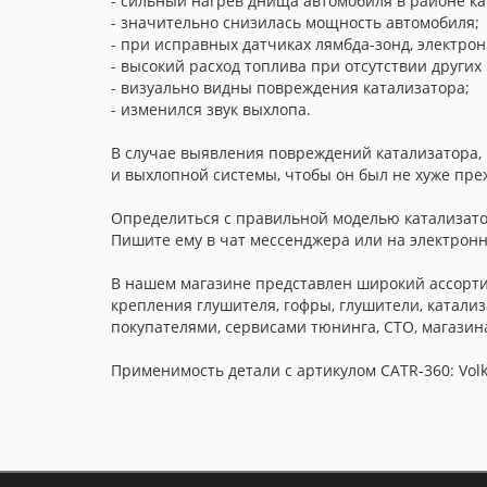
- сильный нагрев днища автомобиля в районе кат
- значительно снизилась мощность автомобиля;
- при исправных датчиках лямбда-зонд, электрон
- высокий расход топлива при отсутствии других
- визуально видны повреждения катализатора;
- изменился звук выхлопа.
В случае выявления повреждений катализатора, 
и выхлопной системы, чтобы он был не хуже пре
Определиться с правильной моделью катализатора
Пишите ему в чат мессенджера или на электронн
В нашем магазине представлен широкий ассорти
крепления глушителя, гофры, глушители, катал
покупателями, сервисами тюнинга, СТО, магазина
Применимость детали с артикулом CATR-360: Volks