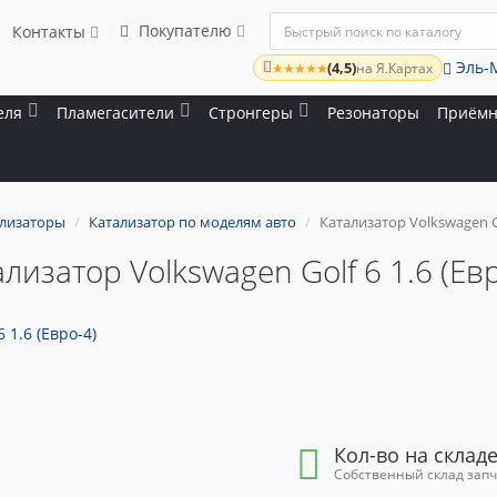
Покупателю
Контакты
Эль-
(4,5)
★★★★★
на Я.Картах
еля
Пламегасители
Стронгеры
Резонаторы
Приёмн
лизаторы
Катализатор по моделям авто
Катализатор Volkswagen Go
лизатор Volkswagen Golf 6 1.6 (Ев
Кол-во на складе
Собственный склад зап