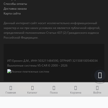
Способы оплаты
Доставка заказа
Карта сайта
Данный интернет-сайт носит исключительно информационный
характер и ни при каких условиях не является публичной офертой,
определяемой положениями Статьи 437 (2) Гражданского кодекса
Российской Федерации.
ИП Ерохин Д.М., ИНН 503211484590, ОГРНИП 321508100540034
Выхлопные системы VS-CAR © 2000 – 2026
★★★★★
(4,5)
— Отзывы на Яндекс Картах
Главная
Каталог
Поиск
Корзина
Войти
15 000 р.
В корзину
Катализатор Toyota Highlander 2 3.5 (Евро-4)