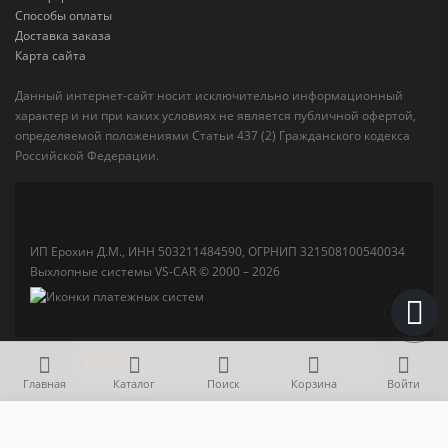
Способы оплаты
Доставка заказа
Карта сайта
Данный интернет-сайт носит исключительно информационный
характер и ни при каких условиях не является публичной офертой,
определяемой положениями Статьи 437 (2) Гражданского кодекса
Российской Федерации.
ИП Ерохин Д.М., ИНН 503211484590, ОГРНИП 321508100540034
Выхлопные системы VS-CAR © 2000 – 2026
★★★★★
(4,5)
— Отзывы на Яндекс Картах
Главная
Каталог
Поиск
Корзина
Войти
17 500 р.
В корзину
Катализатор Peugeot Partner 1.6 (Евро-4)