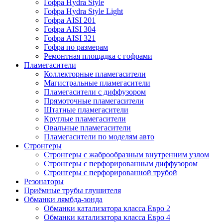
Гофра Hydra Style
Гофра Hydra Style Light
Гофра AISI 201
Гофра AISI 304
Гофра AISI 321
Гофра по размерам
Ремонтная площадка с гофрами
Пламегасители
Коллекторные пламегасители
Магистральные пламегасители
Пламегасители с диффузором
Прямоточные пламегасители
Штатные пламегасители
Круглые пламегасители
Овальные пламегасители
Пламегасители по моделям авто
Стронгеры
Стронгеры с жаброобразным внутренним узлом
Стронгеры с перфорированным диффузором
Стронгеры с перфорированной трубой
Резонаторы
Приёмные трубы глушителя
Обманки лямбда-зонда
Обманки катализатора класса Евро 2
Обманки катализатора класса Евро 4