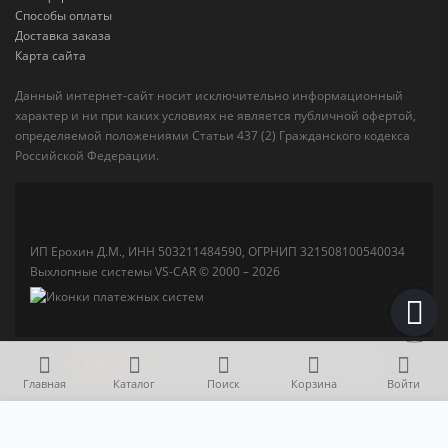
Способы оплаты
Доставка заказа
Карта сайта
Данный интернет-сайт носит исключительно информационный
характер и ни при каких условиях не является публичной офертой,
определяемой положениями Статьи 437 (2) Гражданского кодекса
Российской Федерации.
ИП Ерохин Д.М., ИНН 503211484590, ОГРНИП 321508100540034
Выхлопные системы VS-CAR © 2000 – 2026
★★★★★
(4,5)
— Отзывы на Яндекс Картах
Главная
Каталог
Поиск
Корзина
Войти
15 000 р.
В корзину
Катализатор Mitsubishi Outlander XL 3.0 (Евро-4)