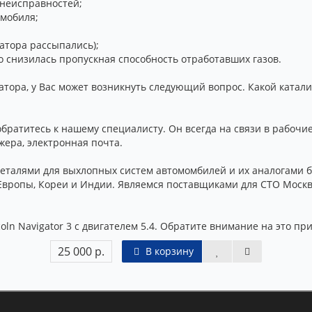
 неисправностей;
омобиля;
атора рассыпались);
о снизилась пропускная способность отработавших газов.
атора, у Вас может возникнуть следующий вопрос. Какой катали
братитесь к нашему специалисту. Он всегда на связи в рабочие
жера, электронная почта.
талями для выхлопных систем автомомбилей и их аналогами бо
Европы, Кореи и Индии. Являемся поставщиками для СТО Москвы
ln Navigator 3 с двигателем 5.4. Обратите внимание на это при
25 000 р.
В корзину