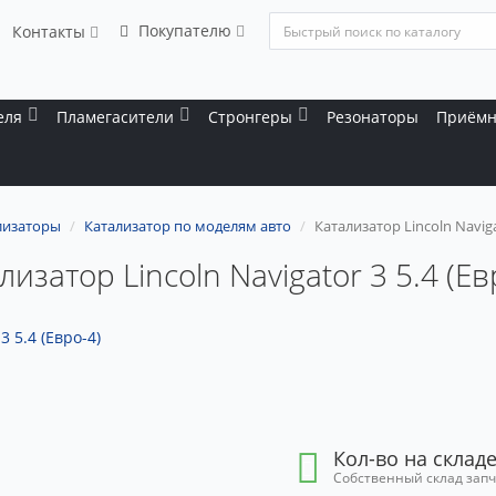
Покупателю
Контакты
еля
Пламегасители
Стронгеры
Резонаторы
Приёмн
лизаторы
Катализатор по моделям авто
Катализатор Lincoln Naviga
лизатор Lincoln Navigator 3 5.4 (Ев
Кол-во на складе
Собственный склад зап