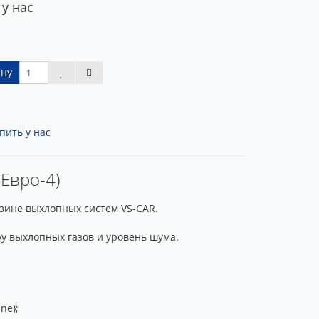
 у нас
ину
пить у нас
(Евро-4)
азине выхлопных систем VS-CAR.
ру выхлопных газов и уровень шума.
ne);