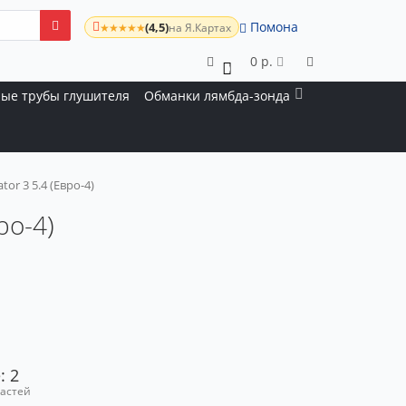
Помона
(4,5)
★★★★★
на Я.Картах
0 р.
0
ые трубы глушителя
Обманки лямбда-зонда
tor 3 5.4 (Евро-4)
ро-4)
: 2
частей