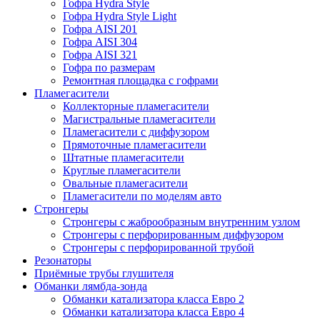
Гофра Hydra Style
Гофра Hydra Style Light
Гофра AISI 201
Гофра AISI 304
Гофра AISI 321
Гофра по размерам
Ремонтная площадка с гофрами
Пламегасители
Коллекторные пламегасители
Магистральные пламегасители
Пламегасители с диффузором
Прямоточные пламегасители
Штатные пламегасители
Круглые пламегасители
Овальные пламегасители
Пламегасители по моделям авто
Стронгеры
Стронгеры с жаброобразным внутренним узлом
Стронгеры с перфорированным диффузором
Стронгеры с перфорированной трубой
Резонаторы
Приёмные трубы глушителя
Обманки лямбда-зонда
Обманки катализатора класса Евро 2
Обманки катализатора класса Евро 4