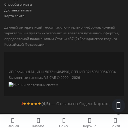
Способы оплаты
Доставка заказа
Карта сайта
Данный интернет-сайт носит исключительно информационный
характер и ни при каких условиях не является публичной офертой,
определяемой положениями Статьи 437 (2) Гражданского кодекса
Российской Федерации.
ИП Ерохин Д.М., ИНН 503211484590, ОГРНИП 321508100540034
Выхлопные системы VS-CAR © 2000 – 2026
★★★★★
(4,5)
— Отзывы на Яндекс Картах
Главная
Каталог
Поиск
Корзина
Войти