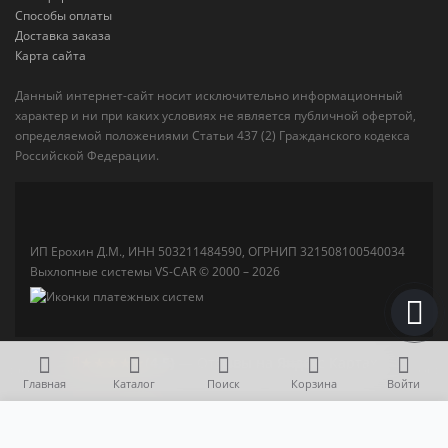
Способы оплаты
Доставка заказа
Карта сайта
Данный интернет-сайт носит исключительно информационный
характер и ни при каких условиях не является публичной офертой,
определяемой положениями Статьи 437 (2) Гражданского кодекса
Российской Федерации.
ИП Ерохин Д.М., ИНН 503211484590, ОГРНИП 321508100540034
Выхлопные системы VS-CAR © 2000 – 2026
★★★★★
(4,5)
— Отзывы на Яндекс Картах
Главная
Каталог
Поиск
Корзина
Войти
15 000 р.
В корзину
Катализатор Hyundai Creta рест. 1.6 (Евро-4)(2016-2020)