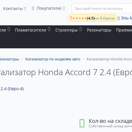
Покупателю
Контакты
Эль-
(4,5)
★★★★★
на Я.Картах
еля
Пламегасители
Стронгеры
Резонаторы
Приёмн
ализаторы
Катализатор по моделям авто
Катализатор Honda Accord
ализатор Honda Accord 7 2.4 (Евр
Кол-во на складе
Собственный склад зап