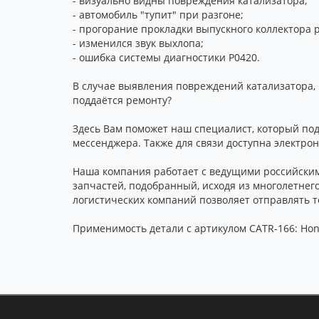
- визуально видны повреждения катализатора;
- автомобиль "тупит" при разгоне;
- прогорание прокладки выпускного коллектора 
- изменился звук выхлопа;
- ошибка системы диагностики P0420.
В случае выявления повреждений катализатора, 
поддаётся ремонту?
Здесь Вам поможет наш специалист, который подс
мессенджера. Также для связи доступна электро
Наша компания работает с ведущими российским
запчастей, подобранный, исходя из многолетнег
логистических компаний позволяет отправлять то
Применимость детали с артикулом CATR-166: Hond