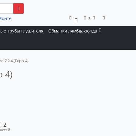
0 р.
Монте
0
ые трубы глушителя
Обманки лямбда-зонда
 7 2.4 (Евро-4)
о-4)
: 2
частей