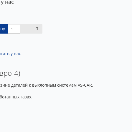
 у нас
ину
пить у нас
вро-4)
газине деталей к выхлопным системам VS-CAR.
ботанных газах.